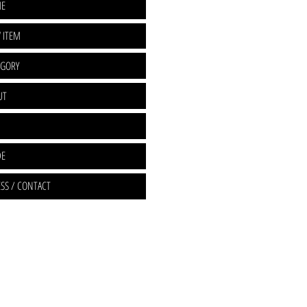
E
 ITEM
EGORY
UT
DE
SS / CONTACT