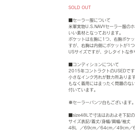
SOLD OUT
■セーラー服について
米軍実物U.S.NAVYセーラー服
いい素材となっております。
ポケットは左胸に1つ、右胸ポケ
すが、右胸は内側にポケットが1
USサイズですが、少しタイトな作
■コンディションについて
2015年コントラクトのUSED
小さなインク汚れが数カ所ありま
もなく着用にはまったく問題のな
付いています。
※セーラーパンツ白もございます
■size48Lで寸法はおおよそ下記
サイズ表記/着丈/身幅/肩幅/袖丈
48L ／69cm／64cm／49cm／