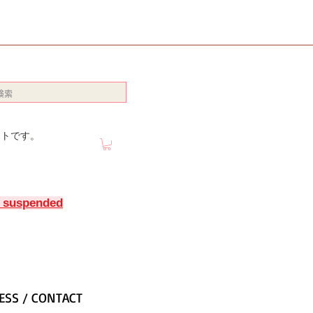
イトです。
y suspended
ESS / CONTACT