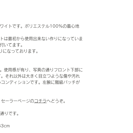
のホワイトです。ポリエステル100%の着心地
ットは最初から使用出来ない作りになっていま
つ付いてます。
りになっております。
です。使用感が有り、写真の通りフロント下部に
す。それ以外は大きく目立つような傷や汚れ
いコンディションです。左腕に階級パッチが
。セーラーページの
コチラ
へどうぞ。
の通りです。
63cm