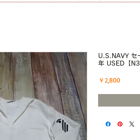
U.S.NAVY セ
年 USED【N
価
￥2,800
格