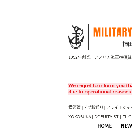
1952年創業、アメリカ海軍横須
We regret to inform you th
due to operational reasons
横須賀 |ドブ板通り| フライト
ジャ
YOKOSUKA | DOBUITA.ST | FLI
HOME
NEW