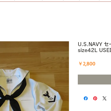
U.S.NAVY 
size42L US
価
￥2,800
格