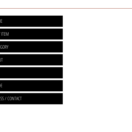
E
 ITEM
EGORY
UT
DE
SS / CONTACT