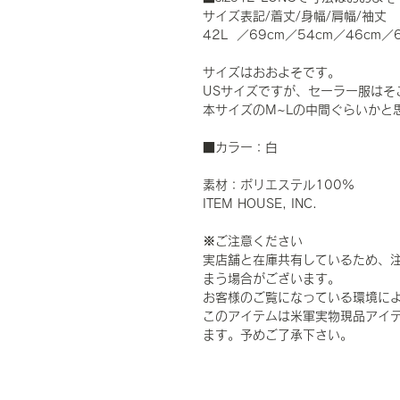
サイズ表記/着丈/身幅/肩幅/袖丈
42L ／69cm／54cm／46cm／
サイズはおおよそです。
USサイズですが、セーラー服はそ
本サイズのM~Lの中間ぐらいかと
■カラー：白
素材：ポリエステル100%
ITEM HOUSE, INC.
※ご注意ください
実店舗と在庫共有しているため、
まう場合がございます。
お客様のご覧になっている環境に
このアイテムは米軍実物現品アイテ
ます。予めご了承下さい。