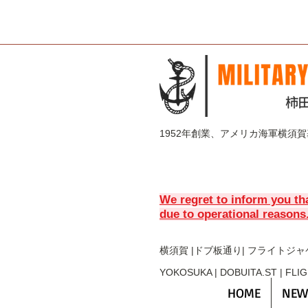
1952年創業、アメリカ海軍横須
We regret to inform you th
due to operational reasons
横須賀 |ドブ板通り| フライト
ジャ
YOKOSUKA | DOBUITA.ST | FLI
HOME
NEW