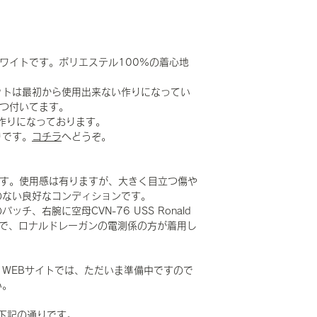
のホワイトです。ポリエステル100%の着心地
ットは最初から使用出来ない作りになってい
1つ付いてます。
作りになっております。
りです。
コチラ
へどうぞ。
Dです。使用感は有りますが、大きく目立つ傷や
のない良好なコンディションです。
チ、右腕に空母CVN-76 USS Ronald
すので、ロナルドレーガンの電測係の方が着用し
WEBサイトでは、ただいま準備中ですので
い。
よそ下記の通りです。