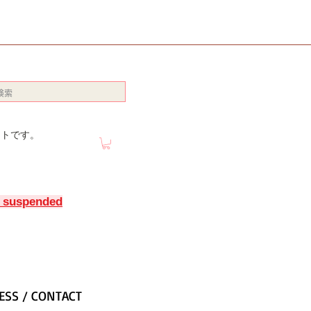
イトです。
y suspended
ESS / CONTACT