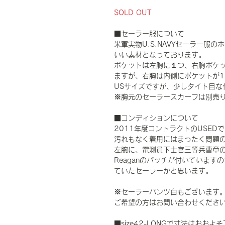
SOLD OUT
■セーラー服について
米軍実物U.S.NAVYセーラー服
いい素材となっております。
ポケットは左胸に１つ、右胸ポケ
ますが、右胸は内側にポケットが
USサイズですが、少しタイト目な
※胸元のセーラースカーフは別売
■コンディションについて
2011年度コントラクトのUSE
汚れもなく着用にはまったく問題
左腕に、電測員下士官三等兵曹章のパッ
Reaganのパッチが付いていま
ていたセーラーかと思います。
※セーラーパンツ白もございます。
ご希望の方はお問い合わせくださ
■size42-LONGで寸法はおお