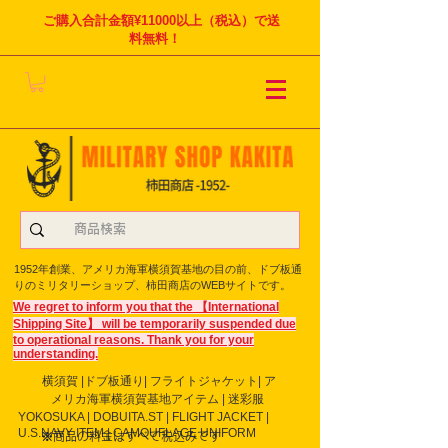
ご購入合計金額¥11000以上（税込）で送
料無料！
1952年創業、アメリカ海軍横須賀基地の目の前、ドブ板通
りのミリタリーショップ、柿田商店のWEBサイトです。
We regret to inform you that the 【International
Shipping Site】 will be temporarily suspended due
to operational reasons. Thank you for your
understanding.
横須賀 |ドブ板通り| フライト
ジャケット| ア
メリカ海軍横須賀基地アイテム | 迷彩服
YOKOSUKA | DOBUITA.ST | FLIGHT JACKET |
U.S.NAVY ITEM | CAMOUFLAGE UNIFORM
※商品の料金はすべて税込みです