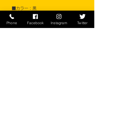
■カラー：黒
■素材：ポリエステル 65%、コット
Phone
Facebook
Instagram
Twitter
ン 35%
※ご注意ください
実店舗と在庫共有しているため、注文
のタイミングにより売り切れとなって
しまう場合がございます。
お客様のご覧になっている環境により
商品の色が違う場合がございます。
このアイテムは米軍実物現品アイテム
の為、商品の返品/返金/交換は承りか
ねます。予めご了承下さい。
CONTACT
​〒238-0041
神奈川県横須賀市本町2-16