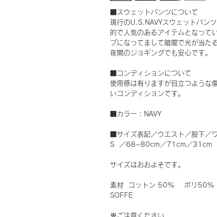
■スウェットパンツについて
現行のU.S.NAVYスウェットパ
的で人気のあるアイテムとなってい
プになってまして暗闇で光が当た
夜間のジョギングでも安心です。
■コンディションについて
使用感は有りますが目立つような
いコンディションです。
■カラー：NAVY
■サイズ表記／ウエスト／股下／
S ／68~80cm／71cm／31cm
サイズはおおよそです。
素材 コットン 50% ポリ50%
SOFFE
※ご注意ください