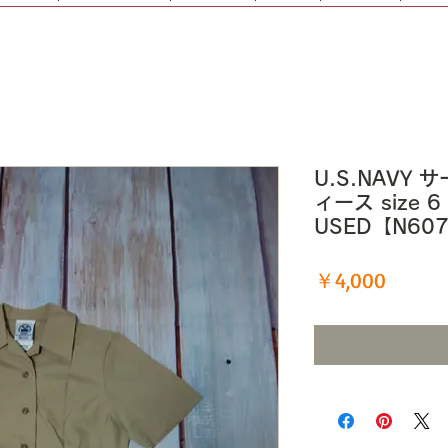
U.S.NAVY
ィース size 6
USED【N60
価
￥4,000
格