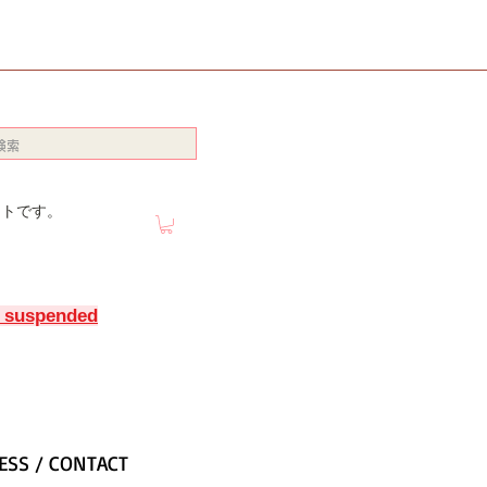
イトです。
y suspended
ESS / CONTACT