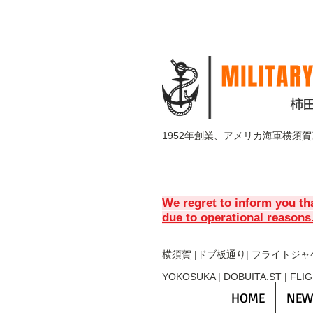
1952年創業、アメリカ海軍横須
We regret to inform you th
due to operational reasons
横須賀 |ドブ板通り| フライト
ジャ
YOKOSUKA | DOBUITA.ST | FLI
HOME
NEW