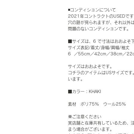
◾️コンディションについて
2021年コントラクトのUSEDで
穴の跡が見られますが、それ以外
問題のないコンディションです。
■サイズは、6 で寸法はおおよそ
サイズ表記/着丈/身幅/肩幅/袖丈
6 ／55cm／42cm／38cm／22
サイズはおおよそです。
コチラのアイテムはUSサイズです
います。
■カラー：KHAKI
素材 ポリ75% ウール25%
※ご注意ください
実店舗と在庫共有しているため、
まう場合がございます。