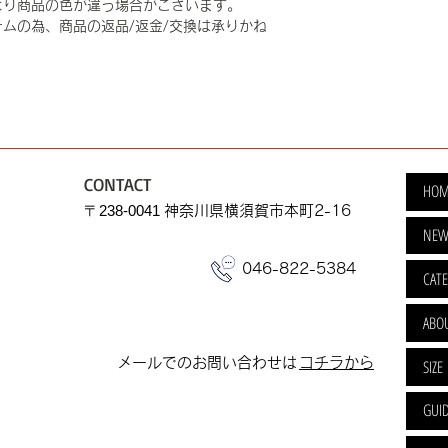
より商品の色が違う場合がございます。
ムの為、商品の返品/返金/交換は承りかね
CONTACT
HOM
​〒238-0041
神奈川県横須賀市本町2-16
NEW
046-822-5384
CAT
ABO
​メールでのお問い合わせは
​コチラから
SIZE
GUI