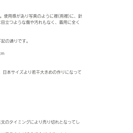
す。使用感があり写真のように襟(両襟)に、針
は目立つような傷や汚れもなく、着用に全く
下記の通りです。
cm
。日本サイズより若干大きめの作りになって
注文のタイミングにより売り切れとなってし