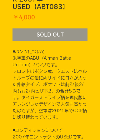
USED【ABT083】
価
￥4,000
格
SOLD OUT
◾️パンツについて
米空軍のABU（Airman Battle
Uniform）パンツです。
フロントはボタン式、ウエストはベル
トループの他に両サイドにゴムが入っ
た伸縮タイプ、ポケットは前2/後2/
両もも2/両ヒザ下2、の合計8つで
す。タイガーストライプ柄を現代版に
アレンジしたデザインで人気も高かっ
たのですが、空軍は2021年でOCP柄
に切り替わっています。
◾️コンディションについて
2007年コントラクトのUSEDです。