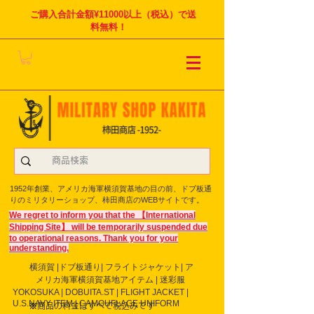
ご購入合計金額¥11000以上（税込）で送
料無料！
1952年創業、アメリカ海軍横須賀基地の目の前、ドブ板通
りのミリタリーショップ、柿田商店のWEBサイトです。
We regret to inform you that the 【International
Shipping Site】 will be temporarily suspended due
to operational reasons. Thank you for your
understanding.
横須賀 |ドブ板通り| フライト
ジャケット| ア
メリカ海軍横須賀基地アイテム | 迷彩服
YOKOSUKA | DOBUITA.ST | FLIGHT JACKET |
U.S.NAVY ITEM | CAMOUFLAGE UNIFORM
※商品の料金はすべて税込みです