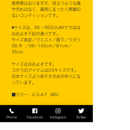
使用感はありますが、目立つような傷
や汚れはなく、着用にまったく問題の
ないコンディションです。
◾️サイズは、36 - REGULARで寸法は
おおよそ下記の通りです。
サイズ表記／ウエスト／股下／ワタリ
36-R ／96~100cm／81cm／
35cm
サイズはおおよそです。
コチラのアイテムはUSサイズです。
日本サイズより若干大きめの作りにな
っています。
■カラー：U.S.A.F ABU
素材 コットン50% ナイロン50%
Phone
Facebook
Instagram
Twitter
※ご注意ください
実店舗と在庫共有しているため、注文