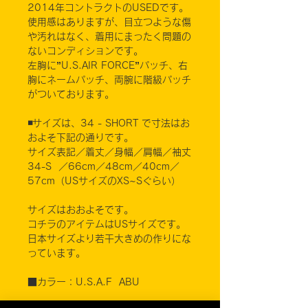
2014年コントラクトのUSEDです。
使用感はありますが、目立つような傷
や汚れはなく、着用にまったく問題の
ないコンディションです。
左胸に”U.S.AIR FORCE”パッチ、右
胸にネームパッチ、両腕に階級パッチ
がついております。
◾️サイズは、34 - SHORT で寸法はお
およそ下記の通りです。
サイズ表記／着丈／身幅／肩幅／袖丈
34-S ／66cm／48cm／40cm／
57cm（USサイズのXS~Sぐらい）
サイズはおおよそです。
コチラのアイテムはUSサイズです。
日本サイズより若干大きめの作りにな
っています。
■カラー：U.S.A.F ABU