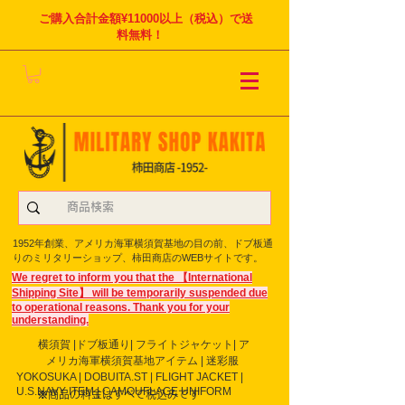
ご購入合計金額¥11000以上（税込）で送
料無料！
1952年創業、アメリカ海軍横須賀基地の目の前、ドブ板通
りのミリタリーショップ、柿田商店のWEBサイトです。
We regret to inform you that the 【International
Shipping Site】 will be temporarily suspended due
to operational reasons. Thank you for your
understanding.
横須賀 |ドブ板通り| フライト
ジャケット| ア
メリカ海軍横須賀基地アイテム | 迷彩服
YOKOSUKA | DOBUITA.ST | FLIGHT JACKET |
U.S.NAVY ITEM | CAMOUFLAGE UNIFORM
※商品の料金はすべて税込みです