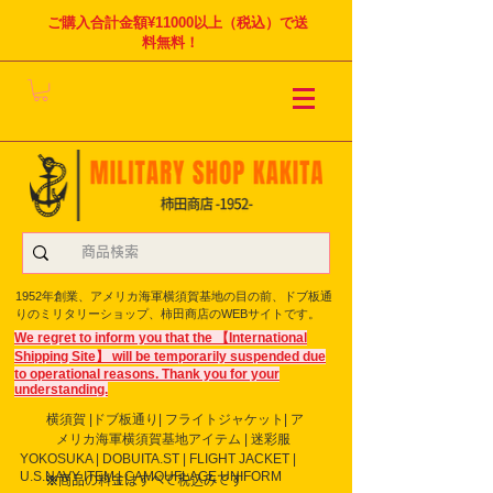
ご購入合計金額¥11000以上（税込）で送
料無料！
1952年創業、アメリカ海軍横須賀基地の目の前、ドブ板通
りのミリタリーショップ、柿田商店のWEBサイトです。
We regret to inform you that the 【International
Shipping Site】 will be temporarily suspended due
to operational reasons. Thank you for your
understanding.
横須賀 |ドブ板通り| フライト
ジャケット| ア
メリカ海軍横須賀基地アイテム | 迷彩服
YOKOSUKA | DOBUITA.ST | FLIGHT JACKET |
U.S.NAVY ITEM | CAMOUFLAGE UNIFORM
※商品の料金はすべて税込みです