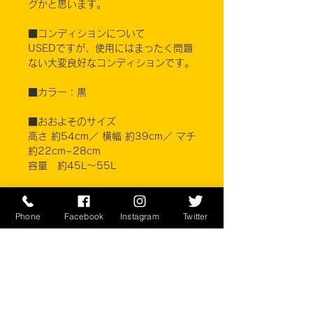
グかと思います。
■コンディションについて
USEDですが、使用にはまったく問題
ない大変良好なコンディションです。
■カラー：黒
■おおよそのサイズ
高さ 約54cm／ 横幅 約39cm／ マチ
約22cm~28cm
容量 約45L〜55L
※ご注意ください
実店舗と在庫共有しているため、注文
Phone
Facebook
Instagram
Twitter
のタイミングにより売り切れとなって
しまう場合がございます。
お客様のご覧になっている環境により
商品の色が違う場合がございます。こ
のアイテムは米軍放出現品アイテムの
為、商品の返品/返金/交換は承りかね
ます。予めご了承下さい。