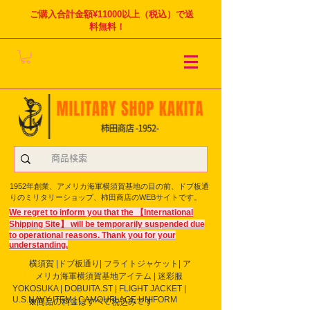
ご購入合計金額¥11000以上（税込）で送
料無料！
1952年創業、アメリカ海軍横須賀基地の目の前、ドブ板通
りのミリタリーショップ、柿田商店のWEBサイトです。
We regret to inform you that the 【International
Shipping Site】 will be temporarily suspended due
to operational reasons. Thank you for your
understanding.
横須賀 |ドブ板通り| フライト
ジャケット| ア
メリカ海軍横須賀基地アイテム | 迷彩服
YOKOSUKA | DOBUITA.ST | FLIGHT JACKET |
U.S.NAVY ITEM | CAMOUFLAGE UNIFORM
※商品の料金はすべて税込みです