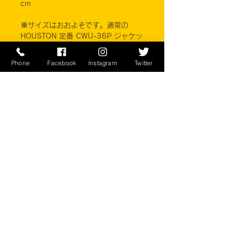
cm
※サイズはおおよそです。
通常の
HOUSTON 定番 CWU-36P ジャケッ
トより、大きめの作りになっていま
す。
Phone
Facebook
Instagram
Twitter
MADE IN CHINA
※ご注意ください
実店舗と在庫共有しているため、注文
のタイミングにより売り切れとなって
しまう場合がございます。
お客様のご覧になっている環境により
商品の色が違う場合がございます。予
めご了承下さい。