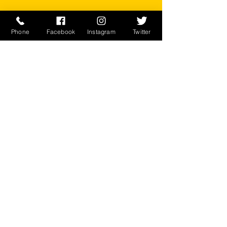
■カラー：OD
Phone
Facebook
Instagram
Twitter
素材 ポリ50% コットン50%
※ご注意ください
実店舗と在庫共有しているため、注文
のタイミングにより売り切れとなって
しまう場合がございます。
お客様のご覧になっている環境により
商品の色が違う場合がございます。
このアイテムは米軍実物現品アイテム
の為、商品の返品/返金/交換は承りか
ねます。予めご了承下さい。
CONTACT
​〒238-0041
神奈川県横須賀市本町2-16
046-822-5384