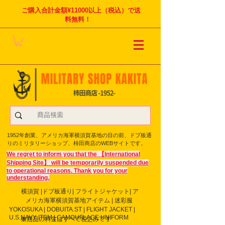
ご購入合計金額¥11000以上（税込）で送
料無料！
1952年創業、アメリカ海軍横須賀基地の目の前、ドブ板通
りのミリタリーショップ、柿田商店のWEBサイトです。
We regret to inform you that the 【International
Shipping Site】 will be temporarily suspended due
to operational reasons. Thank you for your
understanding.
横須賀 |ドブ板通り| フライト
ジャケット| ア
メリカ海軍横須賀基地アイテム | 迷彩服
YOKOSUKA | DOBUITA.ST | FLIGHT JACKET |
U.S.NAVY ITEM | CAMOUFLAGE UNIFORM
※商品の料金はすべて税込みです