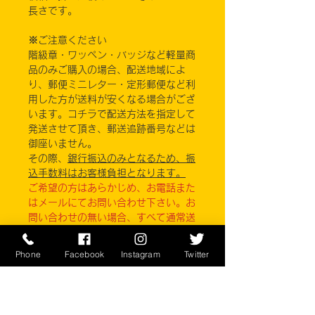
長さです。
※ご注意ください
階級章・ワッペン・バッジなど軽量商
品のみご購入の場合、配送地域によ
り、郵便ミニレター・定形郵便など利
用した方が送料が安くなる場合がござ
います。コチラで配送方法を指定して
発送させて頂き、郵送追跡番号などは
御座いません。
その際、
銀行振込のみとなるため、振
込手数料はお客様負担となります。
ご希望の方はあらかじめ、お電話また
はメールにてお問い合わせ下さい。お
問い合わせの無い場合、すべて通常送
料での発送になります。
Phone
Facebook
Instagram
Twitter
実店舗と在庫共有しているため、注文
のタイミングにより売り切れとなって
しまう場合がございます。
お客様のご覧になっている環境により