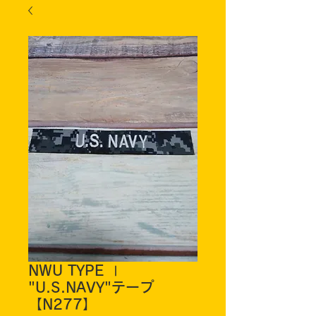
NWU TYPE Ⅰ
"U.S.NAVY"テープ
【N277】