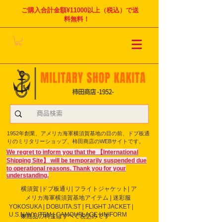
ご購入合計金額¥11000以上（税込）で送
料無料！
1952年創業、アメリカ海軍横須賀基地の目の前、ドブ板通
りのミリタリーショップ、柿田商店のWEBサイトです。
We regret to inform you that the 【International
Shipping Site】 will be temporarily suspended due
to operational reasons. Thank you for your
understanding.
横須賀 |ドブ板通り| フライト
ジャケット| ア
メリカ海軍横須賀基地アイテム | 迷彩服
YOKOSUKA | DOBUITA.ST | FLIGHT JACKET |
U.S.NAVY ITEM | CAMOUFLAGE UNIFORM
※商品の料金はすべて税込みです