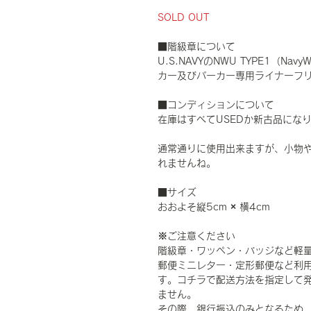
SOLD OUT
■階級章について
U.S.NAVYのNWU TYPE1（Navy
カー及びパーカー専用ライナーフ
■コンディションについて
在庫はすべてUSEDか新古品にな
通常通りに使用出来ますが、小物
れませんね。
■サイズ
おおよそ縦5cm × 横4cm
※ご注意ください
階級章・ワッペン・バッジなど軽
郵便ミニレター・定形郵便など利
す。コチラで配送方法を指定して
ません。
その際、
銀行振込のみとなるため