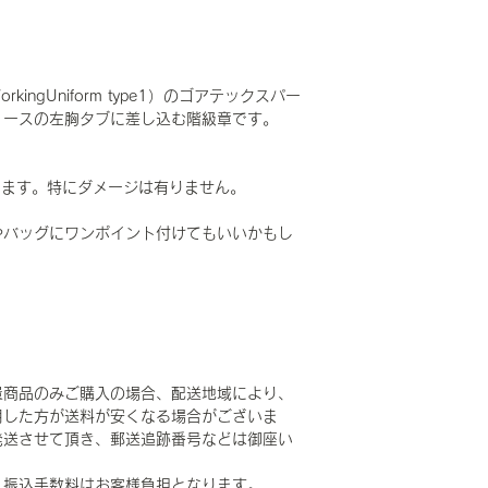
WorkingUniform type1）のゴアテックスパー
リースの左胸タブに差し込む階級章です。
ります。特にダメージは有りません。
やバッグにワンポイント付けてもいいかもし
量商品のみご購入の場合、配送地域により、
用した方が送料が安くなる場合がございま
発送させて頂き、郵送追跡番号などは御座い
、振込手数料はお客様負担となります。