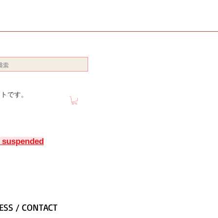
イトです。
y suspended
ESS / CONTACT