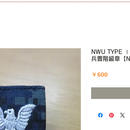
NWU TYPE Ⅰ
兵曹階級章【N
価
￥600
格