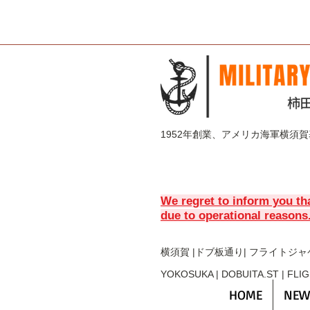
1952年創業、アメリカ海軍横須
We regret to inform you th
due to operational reasons
横須賀 |ドブ板通り| フライト
ジャ
YOKOSUKA | DOBUITA.ST | FLI
HOME
NEW