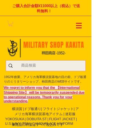
ご購入合計金額¥11000以上（税込）で送
料無料！
1952年創業、アメリカ海軍横須賀基地の目の前、ドブ板通
りのミリタリーショップ、柿田商店のWEBサイトです。
We regret to inform you that the 【International
Shipping Site】 will be temporarily suspended due
to operational reasons. Thank you for your
understanding.
横須賀 |ドブ板通り| フライト
ジャケット| ア
メリカ海軍横須賀基地アイテム | 迷彩服
YOKOSUKA | DOBUITA.ST | FLIGHT JACKET |
U.S.NAVY ITEM | CAMOUFLAGE UNIFORM
※商品の料金はすべて税込みです