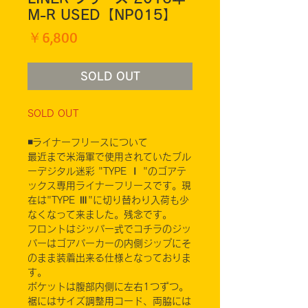
M-R USED【NP015】
価
￥6,800
格
SOLD OUT
SOLD OUT
◾️ライナーフリースについて
最近まで米海軍で使用されていたブル
ーデジタル迷彩 "TYPE Ⅰ "のゴアテ
ックス専用ライナーフリースです。現
在は"TYPE Ⅲ"に切り替わり入荷も少
なくなって来ました。残念です。
フロントはジッパー式でコチラのジッ
パーはゴアパーカーの内側ジップにそ
のまま装着出来る仕様となっておりま
す。
ポケットは腹部内側に左右1つずつ。
裾にはサイズ調整用コード、両脇には