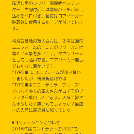
風通し用のジッパー開閉式ベンチレー
ター、左胸付近には階級パッチが差し
込めるベロ付き、袖にはゴアパーカー
装着時に使用するループが付いていま
す。
横須賀基地の軍人さんは、冬場は通常
ユニフォームの上にこのフリースだけ
着ている事も多いです。タウンユース
としても活用でき、ゴアパーカー無し
でもかなり温かいです。
"TYPEⅢ"にユニフォームが切り替わ
りましたが、横須賀基地では
"TYPEⅢ用コヨーテカラーフリース"
ではなく多くの軍人さんがコチラのブ
ラックを着用しています。人気で皆さ
ん手放したく無いんでしょうか？当店
への入荷は最近滅法減りました。
◾️コンディションについて
2016年度コントラクトのUSEDで