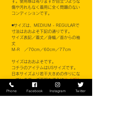
す。使用感は有りますが目立つような
傷や汚れもなく着用に全く問題のない
コンディションです。
◾️サイズは、MEDIUM - REGULARで
寸法はおおよそ下記の通りです。
サイズ表記／着丈／身幅／首からの袖
丈
M-R ／70cm／60cm／77cm
サイズはおおよそです。
コチラのアイテムはUSサイズです。
日本サイズより若干大きめの作りにな
っています。ご不明な場合は
サイズ比
較表ページ
をご参考下さい。
Phone
Facebook
Instagram
Twitter
■カラー：黒
POLYESTER SHELL 100%
NYLON REINFORCEMENTS 100%
BIB