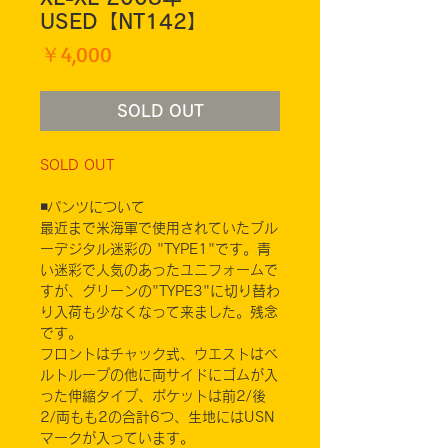
USED【NT142】
価
￥4,000
格
SOLD OUT
SOLD OUT
◾️パンツについて
最近まで米海軍で使用されていたブル
ーデジタル迷彩の "TYPE1"です。青
い迷彩で人気のあったユニフォームで
すが、グリーンの"TYPE3"に切り替わ
り入荷も少なくなって来ました。残念
です。
フロントはチャック式、ウエストはベ
ルトループの他に両サイドにゴムが入
った伸縮タイプ、ポケットは前2/後
2/両もも2の合計6つ、生地にはUSN
マークが入っています。