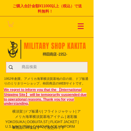
ご購入合計金額¥11000以上（税込）で送
料無料！
1952年創業、アメリカ海軍横須賀基地の目の前、ドブ板通
りのミリタリーショップ、柿田商店のWEBサイトです。
We regret to inform you that the 【International
Shipping Site】 will be temporarily suspended due
to operational reasons. Thank you for your
understanding.
横須賀 |ドブ板通り| フライト
ジャケット| ア
メリカ海軍横須賀基地アイテム | 迷彩服
YOKOSUKA | DOBUITA.ST | FLIGHT JACKET |
U.S.NAVY ITEM | CAMOUFLAGE UNIFORM
※商品の料金はすべて税込みです