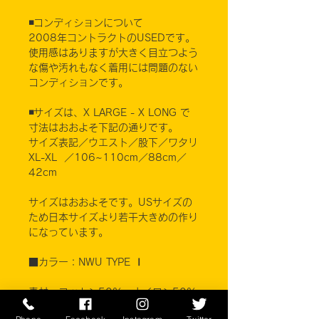
◾️コンディションについて
2008年コントラクトのUSEDです。
使用感はありますが大きく目立つよう
な傷や汚れもなく着用には問題のない
コンディションです。
◾️サイズは、X LARGE - X LONG で
寸法はおおよそ下記の通りです。
サイズ表記／ウエスト／股下／ワタリ
XL-XL ／106~110cm／88cm／
42cm
サイズはおおよそです。USサイズの
ため日本サイズより若干大きめの作り
になっています。
■カラー：NWU TYPE Ⅰ
素材 コットン50% ナイロン50%
BETHEL INDUSTRIES, INC.