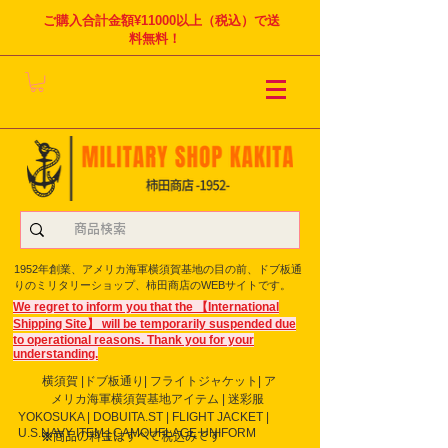
ご購入合計金額¥11000以上（税込）で送
料無料！
1952年創業、アメリカ海軍横須賀基地の目の前、ドブ板通
りのミリタリーショップ、柿田商店のWEBサイトです。
We regret to inform you that the 【International
Shipping Site】 will be temporarily suspended due
to operational reasons. Thank you for your
understanding.
横須賀 |ドブ板通り| フライト
ジャケット| ア
メリカ海軍横須賀基地アイテム | 迷彩服
YOKOSUKA | DOBUITA.ST | FLIGHT JACKET |
U.S.NAVY ITEM | CAMOUFLAGE UNIFORM
※商品の料金はすべて税込みです