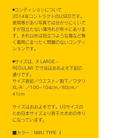
◾️コンディションについて
2014年コントラクトのUSEDです。
使用感があり写真では分かりにくいで
すが目立たない薄汚れが所々にありま
す。それ以外は目立つような傷など無
く着用にまったく問題のないコンディ
ションです。
◾️サイズは、X LARGE -
REGULAR で寸法はおおよそ下記の
通りです。
サイズ表記／ウエスト／股下／ワタリ
XL-R ／100~104cm／80cm／
41cm
サイズはおおよそです。USサイズの
ため日本サイズより若干大きめの作り
になっています。
■カラー：NWU TYPE Ⅰ