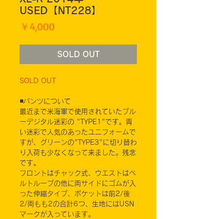
USED【NT228】
価
￥4,000
格
SOLD OUT
SOLD OUT
◾️パンツについて
最近まで米海軍で使用されていたブル
ーデジタル迷彩の "TYPE1"です。青
い迷彩で人気のあったユニフォームで
すが、グリーンの"TYPE3"に切り替わ
り入荷も少なくなって来ました。残念
です。
フロントはチャック式、ウエストはベ
ルトループの他に両サイドにゴムが入
った伸縮タイプ、ポケットは前2/後
2/両もも2の合計6つ、生地にはUSN
マークが入っています。