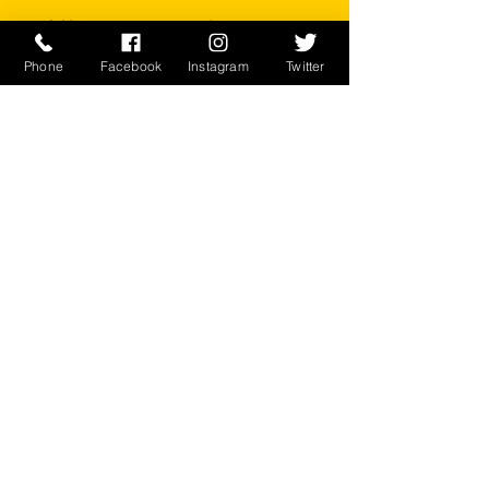
素材 コットン50% ナイロン50%
BRONZE STAR APPAREL GROUP,
Phone
Facebook
Instagram
Twitter
INC.
※ご注意ください
実店舗と在庫共有しているため、注文
のタイミングにより売り切れとなって
しまう場合がございます。
お客様のご覧になっている環境により
商品の色が違う場合がございます。
このアイテムは米軍実物現品アイテム
の為、商品の返品/返金/交換は承りか
ねます。予めご了承下さい。
CONTACT
​〒238-0041
神奈川県横須賀市本町2-16
046-822-5384