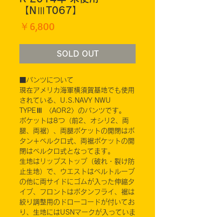
【NⅢT067】
価
￥6,800
格
SOLD OUT
■パンツについて
現在アメリカ海軍横須賀基地でも使用
されている、U.S.NAVY NWU
TYPEⅢ 〈AOR2〉のパンツです。
ポケットは8つ（前2、オシリ2、両
腿、両裾）、両腿ポケットの開閉はボ
タン＋ベルクロ式、両裾ポケットの開
閉はベルクロ式となってます。
生地はリップストップ（破れ・裂け防
止生地）で、ウエストはベルトループ
の他に両サイドにゴムが入った伸縮タ
イプ、フロントはボタンフライ、裾は
絞り調整用のドローコードが付いてお
り、生地にはUSNマークが入っていま