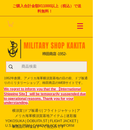
ご購入合計金額¥11000以上（税込）で送
料無料！
1952年創業、アメリカ海軍横須賀基地の目の前、ドブ板通
りのミリタリーショップ、柿田商店のWEBサイトです。
We regret to inform you that the 【International
Shipping Site】 will be temporarily suspended due
to operational reasons. Thank you for your
understanding.
横須賀 |ドブ板通り| フライト
ジャケット| ア
メリカ海軍横須賀基地アイテム | 迷彩服
YOKOSUKA | DOBUITA.ST | FLIGHT JACKET |
U.S.NAVY ITEM | CAMOUFLAGE UNIFORM
※商品の料金はすべて税込みです