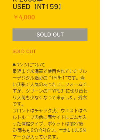
USED【NT159】
価
￥4,000
格
SOLD OUT
SOLD OUT
◾️パンツについて
最近まで米海軍で使用されていたブル
ーデジタル迷彩の "TYPE1"です。青
い迷彩で人気のあったユニフォームで
すが、グリーンの"TYPE3"に切り替わ
り入荷も少なくなって来ました。残念
です。
フロントはチャック式、ウエストはベ
ルトループの他に両サイドにゴムが入
った伸縮タイプ、ポケットは前2/後
2/両もも2の合計6つ、生地にはUSN
マークが入っています。