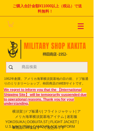
ご購入合計金額¥11000以上（税込）で送
料無料！
1952年創業、アメリカ海軍横須賀基地の目の前、ドブ板通
りのミリタリーショップ、柿田商店のWEBサイトです。
We regret to inform you that the 【International
Shipping Site】 will be temporarily suspended due
to operational reasons. Thank you for your
understanding.
横須賀 |ドブ板通り| フライト
ジャケット| ア
メリカ海軍横須賀基地アイテム | 迷彩服
YOKOSUKA | DOBUITA.ST | FLIGHT JACKET |
U.S.NAVY ITEM | CAMOUFLAGE UNIFORM
※商品の料金はすべて税込みです