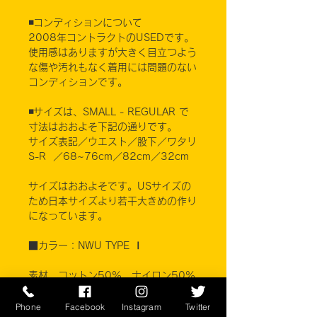
◾️コンディションについて
2008年コントラクトのUSEDです。
使用感はありますが大きく目立つよう
な傷や汚れもなく着用には問題のない
コンディションです。
◾️サイズは、SMALL - REGULAR で
寸法はおおよそ下記の通りです。
サイズ表記／ウエスト／股下／ワタリ
S-R ／68~76cm／82cm／32cm
サイズはおおよそです。USサイズの
ため日本サイズより若干大きめの作り
になっています。
■カラー：NWU TYPE Ⅰ
素材 コットン50% ナイロン50%
READYONE INDUSTRIES, INC.
Phone
Facebook
Instagram
Twitter