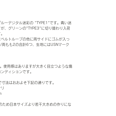
ーデジタル迷彩の "TYPE1"です。青い迷
、グリーンの"TYPE3"に切り替わり入荷
す。
はベルトループの他に両サイドにゴムが入っ
/両もも2の合計6つ、生地にはUSNマーク
です。使用感はありますが大きく目立つような傷
コンディションです。
LAR で寸法はおおよそ下記の通りです。
タリ
m
のため日本サイズより若干大きめの作りにな