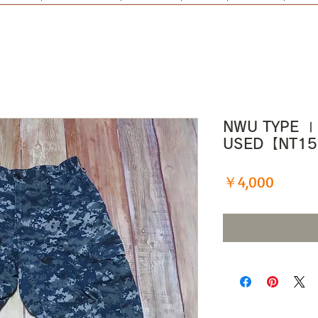
NWU TYPE 
USED【NT1
価
￥4,000
格