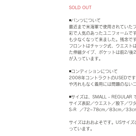
SOLD OUT
◾️パンツについて
最近まで米海軍で使用されていたブル
彩で人気のあったユニフォームですが
も少なくなって来ました。残念で
フロントはチャック式、ウエスト
た伸縮タイプ、ポケットは前2/後2
が入っています。
◾️コンディションについて
2008年コントラクトのUSED
や汚れもなく着用には問題のない
◾️サイズは、SMALL - REGU
サイズ表記／ウエスト／股下／ワ
S-R ／72~78cm／83cm／33c
サイズはおおよそです。USサイズ
っています。