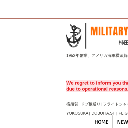
1952年創業、アメリカ海軍横須
We regret to inform you th
due to operational reasons
横須賀 |ドブ板通り| フライト
ジャ
YOKOSUKA | DOBUITA.ST | FLI
HOME
NEW