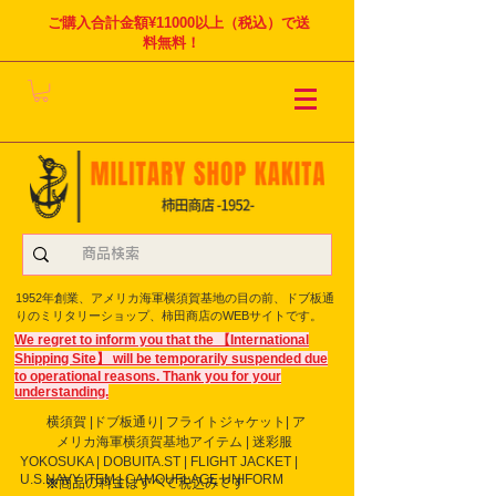
ご購入合計金額¥11000以上（税込）で送
料無料！
1952年創業、アメリカ海軍横須賀基地の目の前、ドブ板通
りのミリタリーショップ、柿田商店のWEBサイトです。
We regret to inform you that the 【International
Shipping Site】 will be temporarily suspended due
to operational reasons. Thank you for your
understanding.
横須賀 |ドブ板通り| フライト
ジャケット| ア
メリカ海軍横須賀基地アイテム | 迷彩服
YOKOSUKA | DOBUITA.ST | FLIGHT JACKET |
U.S.NAVY ITEM | CAMOUFLAGE UNIFORM
※商品の料金はすべて税込みです