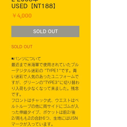
USED【NT188】
価
￥4,000
格
SOLD OUT
SOLD OUT
◾️パンツについて
最近まで米海軍で使用されていたブル
ーデジタル迷彩の "TYPE1"です。青
い迷彩で人気のあったユニフォームで
すが、グリーンの"TYPE3"に切り替わ
り入荷も少なくなって来ました。残念
です。
フロントはチャック式、ウエストはベ
ルトループの他に両サイドにゴムが入
った伸縮タイプ、ポケットは前2/後
2/両もも2の合計6つ、生地にはUSN
マークが入っています。