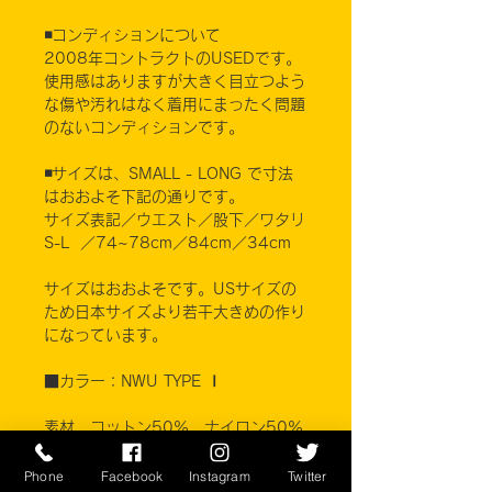
◾️コンディションについて
2008年コントラクトのUSEDです。
使用感はありますが大きく目立つよう
な傷や汚れはなく着用にまったく問題
のないコンディションです。
◾️サイズは、SMALL - LONG で寸法
はおおよそ下記の通りです。
サイズ表記／ウエスト／股下／ワタリ
S-L ／74~78cm／84cm／34cm
サイズはおおよそです。USサイズの
ため日本サイズより若干大きめの作り
になっています。
■カラー：NWU TYPE Ⅰ
素材 コットン50% ナイロン50%
BETHEL INDUSTRIES, INC.
Phone
Facebook
Instagram
Twitter