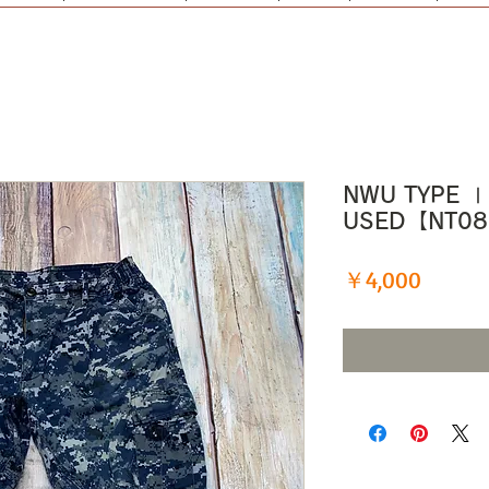
NWU TYPE 
USED【NT0
価
￥4,000
格