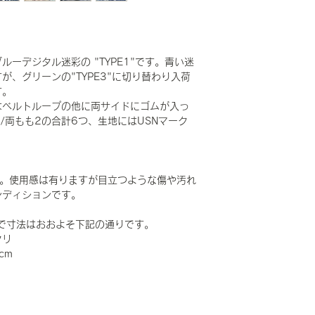
ーデジタル迷彩の "TYPE1"です。青い迷
、グリーンの"TYPE3"に切り替わり入荷
す。
はベルトループの他に両サイドにゴムが入っ
/両もも2の合計6つ、生地にはUSNマーク
です。使用感は有りますが目立つような傷や汚れ
ンディションです。
HORTで寸法はおおよそ下記の通りです。
タリ
cm