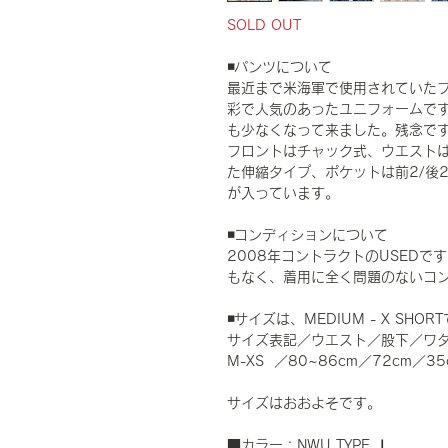
SOLD OUT
◾️パンツについて
最近まで米海軍で使用されていたブル
彩で人気のあったユニフォームですが
も少なくなって来ました。残念で
フロントはチャック式、ウエスト
た伸縮タイプ、ポケットは前2/後2
が入っています。
◾️コンディションについて
2008年コントラクトのUSED
もなく、着用に全く問題のないコ
◾️サイズは、MEDIUM - X S
サイズ表記／ウエスト／股下／ワ
M-XS ／80~86cm／72cm／35
サイズはおおよそです。
■カラー：NWU TYPE Ⅰ