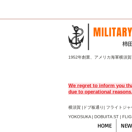
1952年創業、アメリカ海軍横須
We regret to inform you th
due to operational reasons
横須賀 |ドブ板通り| フライト
ジャ
YOKOSUKA | DOBUITA.ST | FLI
HOME
NEW