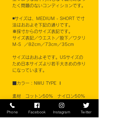
たく問題のないコンディションです。
◾️サイズは、MEDIUM - SHORT で寸
法はおおよそ下記の通りです。
※採寸からのサイズ表記です。
サイズ表記／ウエスト／股下／ワタリ
M-S ／82cm／73cm／35cm
サイズはおおよそです。USサイズの
ため日本サイズより若干大きめの作り
になっています。
■カラー：NWU TYPE Ⅰ
素材 コットン50% ナイロン50%
※ご注意ください
Phone
Facebook
Instagram
Twitter
実店舗と在庫共有しているため、注文
のタイミングにより売り切れとなって
しまう場合がございます。
お客様のご覧になっている環境により