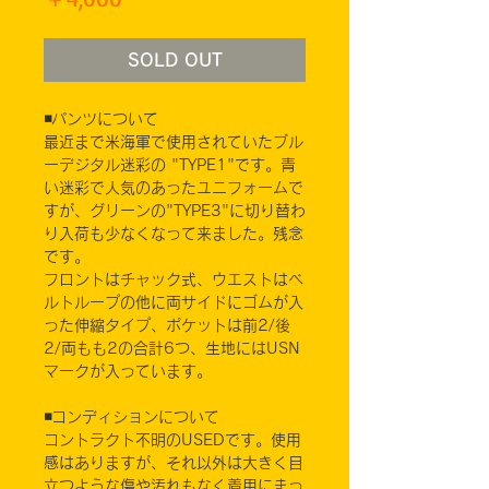
格
SOLD OUT
◾️パンツについて
最近まで米海軍で使用されていたブル
ーデジタル迷彩の "TYPE1"です。青
い迷彩で人気のあったユニフォームで
すが、グリーンの"TYPE3"に切り替わ
り入荷も少なくなって来ました。残念
です。
フロントはチャック式、ウエストはベ
ルトループの他に両サイドにゴムが入
った伸縮タイプ、ポケットは前2/後
2/両もも2の合計6つ、生地にはUSN
マークが入っています。
◾️コンディションについて
コントラクト不明のUSEDです。使用
感はありますが、それ以外は大きく目
立つような傷や汚れもなく着用にまっ