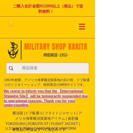
ご購入合計金額¥11000以上（税込）で送
料無料！
1952年創業、アメリカ海軍横須賀基地の目の前、ドブ板通
りのミリタリーショップ、柿田商店のWEBサイトです。
We regret to inform you that the 【International
Shipping Site】 will be temporarily suspended due
to operational reasons. Thank you for your
understanding.
横須賀 |ドブ板通り| フライト
ジャケット| ア
メリカ海軍横須賀基地アイテム | 迷彩服
YOKOSUKA | DOBUITA.ST | FLIGHT JACKET |
U.S.NAVY ITEM | CAMOUFLAGE UNIFORM
※商品の料金はすべて税込みです