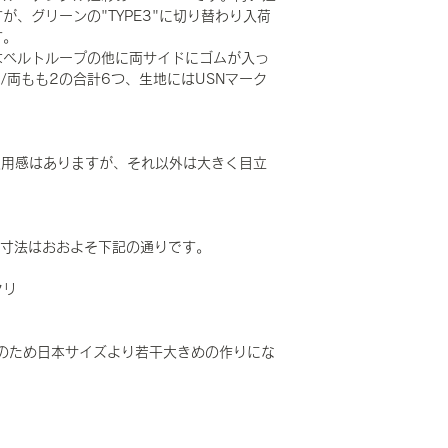
、グリーンの"TYPE3"に切り替わり入荷
す。
はベルトループの他に両サイドにゴムが入っ
/両もも2の合計6つ、生地にはUSNマーク
使用感はありますが、それ以外は大きく目立
RT で寸法はおおよそ下記の通りです。
タリ
のため日本サイズより若干大きめの作りにな