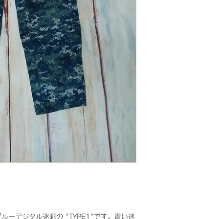
ーデジタル迷彩の "TYPE1"です。青い迷