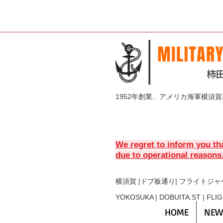
1952年創業、アメリカ海軍横須
We regret to inform you th
due to operational reasons
横須賀 |ドブ板通り| フライト
ジャ
YOKOSUKA | DOBUITA.ST | FLI
HOME
NEW