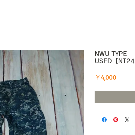
NWU TYPE 
USED【NT2
価
￥4,000
格