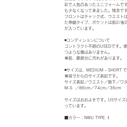
彩で人気のあったユニフォームですが
も少なくなって来ました。残念で
フロントはチャック式、ウエスト
た伸縮タイプ、ポケットは前2/後2
が入っています。
◾️コンディションについて
コントラクト不明のUSEDです。
つような傷はありません。
※前、膝部分に汚れがあります。
◾️サイズは、MEDIUM - SHO
※採寸からのサイズ表記です。
サイズ表記／ウエスト／股下／ワ
M-S ／86cm／74cm／36cm
サイズはおおよそです。USサイズ
っています。
■カラー：NWU TYPE Ⅰ