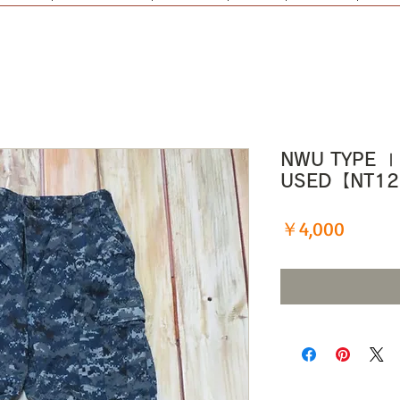
NWU TYPE 
USED【NT1
価
￥4,000
格