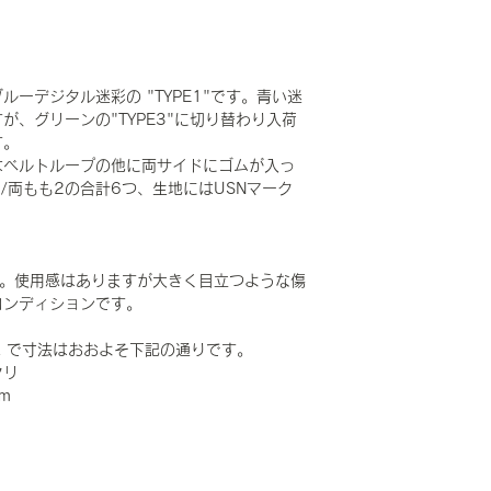
ーデジタル迷彩の "TYPE1"です。青い迷
、グリーンの"TYPE3"に切り替わり入荷
す。
はベルトループの他に両サイドにゴムが入っ
/両もも2の合計6つ、生地にはUSNマーク
です。使用感はありますが大きく目立つような傷
コンディションです。
ULAR で寸法はおおよそ下記の通りです。
タリ
m