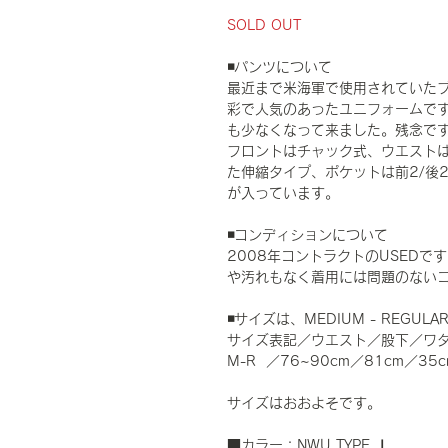
SOLD OUT
◾️パンツについて
最近まで米海軍で使用されていたブル
彩で人気のあったユニフォームですが
も少なくなって来ました。残念で
フロントはチャック式、ウエスト
た伸縮タイプ、ポケットは前2/後2
が入っています。
◾️コンディションについて
2008年コントラクトのUSED
や汚れもなく着用には問題のない
◾️サイズは、MEDIUM - REG
サイズ表記／ウエスト／股下／ワ
M-R ／76~90cm／81cm／35c
サイズはおおよそです。
■カラー：NWU TYPE Ⅰ