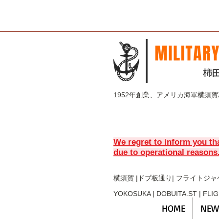
1952年創業、アメリカ海軍横須
We regret to inform you th
due to operational reasons
横須賀 |ドブ板通り| フライト
ジャ
YOKOSUKA | DOBUITA.ST | FLI
HOME
NEW