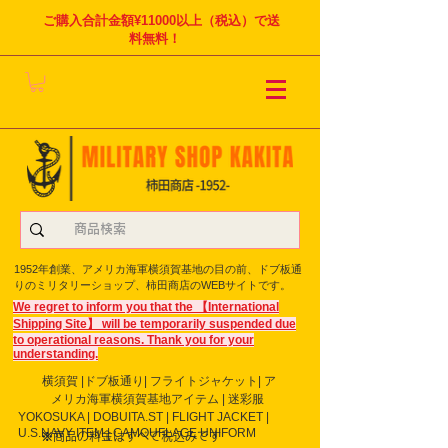
ご購入合計金額¥11000以上（税込）で送
料無料！
1952年創業、アメリカ海軍横須賀基地の目の前、ドブ板通
りのミリタリーショップ、柿田商店のWEBサイトです。
We regret to inform you that the 【International
Shipping Site】 will be temporarily suspended due
to operational reasons. Thank you for your
understanding.
横須賀 |ドブ板通り| フライト
ジャケット| ア
メリカ海軍横須賀基地アイテム | 迷彩服
YOKOSUKA | DOBUITA.ST | FLIGHT JACKET |
U.S.NAVY ITEM | CAMOUFLAGE UNIFORM
※商品の料金はすべて税込みです