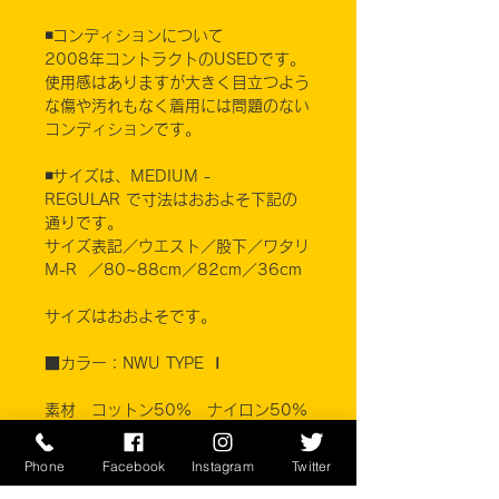
◾️コンディションについて
2008年コントラクトのUSEDです。
使用感はありますが大きく目立つよう
な傷や汚れもなく着用には問題のない
コンディションです。
◾️サイズは、MEDIUM -
REGULAR で寸法はおおよそ下記の
通りです。
サイズ表記／ウエスト／股下／ワタリ
M-R ／80~88cm／82cm／36cm
サイズはおおよそです。
■カラー：NWU TYPE Ⅰ
素材 コットン50% ナイロン50%
BETHEL INDUSTRIES, INC.
Phone
Facebook
Instagram
Twitter
※ご注意ください