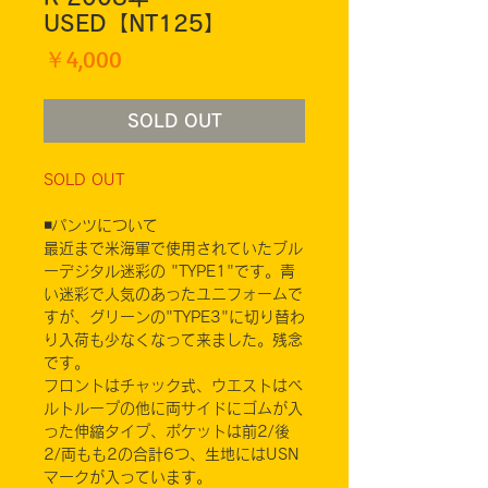
USED【NT125】
価
￥4,000
格
SOLD OUT
SOLD OUT
◾️パンツについて
最近まで米海軍で使用されていたブル
ーデジタル迷彩の "TYPE1"です。青
い迷彩で人気のあったユニフォームで
すが、グリーンの"TYPE3"に切り替わ
り入荷も少なくなって来ました。残念
です。
フロントはチャック式、ウエストはベ
ルトループの他に両サイドにゴムが入
った伸縮タイプ、ポケットは前2/後
2/両もも2の合計6つ、生地にはUSN
マークが入っています。