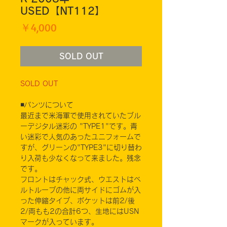
USED【NT112】
価
￥4,000
格
SOLD OUT
SOLD OUT
◾️パンツについて
最近まで米海軍で使用されていたブル
ーデジタル迷彩の "TYPE1"です。青
い迷彩で人気のあったユニフォームで
すが、グリーンの"TYPE3"に切り替わ
り入荷も少なくなって来ました。残念
です。
フロントはチャック式、ウエストはベ
ルトループの他に両サイドにゴムが入
った伸縮タイプ、ポケットは前2/後
2/両もも2の合計6つ、生地にはUSN
マークが入っています。