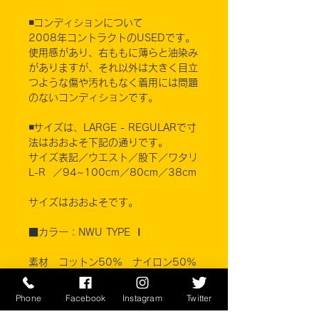
◾️コンディションについて
2008年コントラクトのUSEDです。
使用感があり、右ももに薄らと油染み
がありますが、それ以外は大きく目立
つような傷や汚れもなく着用には問題
のないコンディションです。
◾️サイズは、LARGE - REGULARで寸
法はおおよそ下記の通りです。
サイズ表記／ウエスト／股下／ワタリ
L-R ／94~100cm／80cm／38cm
サイズはおおよそです。
■カラー：NWU TYPE Ⅰ
素材 コットン50% ナイロン50%
BETHEL INDUSTRIES, INC.
Phone
Facebook
Instagram
Twitter
※ご注意ください