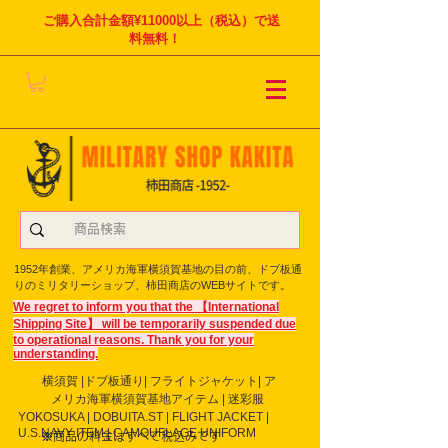
ご購入合計金額¥11000以上（税込）で送
料無料！
1952年創業、アメリカ海軍横須賀基地の目の前、ドブ板通
りのミリタリーショップ、柿田商店のWEBサイトです。
We regret to inform you that the 【International
Shipping Site】 will be temporarily suspended due
to operational reasons. Thank you for your
understanding.
横須賀 |ドブ板通り| フライト
ジャケット| ア
メリカ海軍横須賀基地アイテム | 迷彩服
YOKOSUKA | DOBUITA.ST | FLIGHT JACKET |
U.S.NAVY ITEM | CAMOUFLAGE UNIFORM
※商品の料金はすべて税込みです