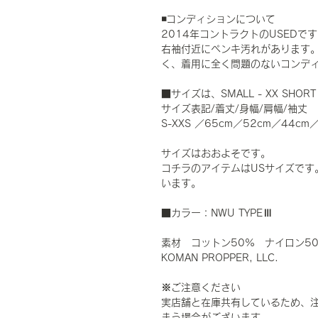
◾️コンディションについて
2014年コントラクトのUSED
右袖付近にペンキ汚れがあります
く、着用に全く問題のないコンデ
■サイズは、SMALL - XX SH
サイズ表記/着丈/身幅/肩幅/袖丈
S-XXS ／65cm／52cm／44cm
サイズはおおよそです。
コチラのアイテムはUSサイズです
います。
■カラー：NWU TYPEⅢ
素材 コットン50% ナイロン5
KOMAN PROPPER, LLC.
※ご注意ください
実店舗と在庫共有しているため、
まう場合がございます。