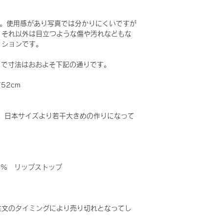
です。使用感があり写真では分かりにくいですが
。それ以外は目立つような傷や汚れなどもな
ィションです。
ORT で寸法はおおよそ下記の通りです。
／52cm
。日本サイズより若干大きめの作りになって
0% リップストップ
注文のタイミングにより売り切れとなってし