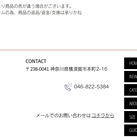
より商品の色が違う場合がございます。
ムの為、商品の返品/返金/交換は承りかね
CONTACT
HOM
​〒238-0041
神奈川県横須賀市本町2-16
NEW
046-822-5384
CAT
ABO
​メールでのお問い合わせは
​コチラから
SIZE
GUI