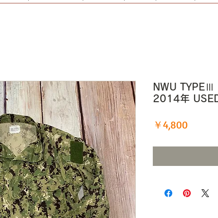
NWU TYPEⅢ
2014年 US
価
￥4,800
格