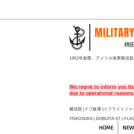
1952年創業、アメリカ海軍横須
We regret to inform you th
due to operational reasons
横須賀 |ドブ板通り| フライト
ジャ
YOKOSUKA | DOBUITA.ST | FLI
HOME
NEW