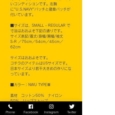
いコンディションです。左胸
に"U.S.NAVY"パッチと徽章パッチが
付いています。
■サイズは、SMALL - REGULAR で
寸法はおおよそ下記の通りです。
サイズ表記/着丈/身幅/肩幅/袖丈
S-R ／75cm／54cm／45cm／
62cm
サイズはおおよそです。
コチラのアイテムはUSサイズです。
日本サイズより若干大きめの作りにな
っています。
■カラー：NWU TYPEⅢ
素材 コットン50% ナイロン
50% リップストップ
GOLDEN MANUFACTURING CO.
Phone
Facebook
Instagram
Twitter