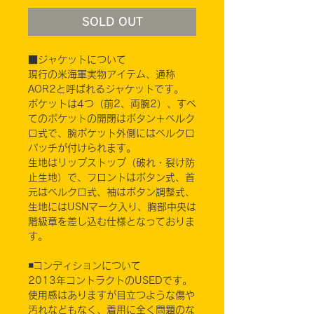
SOLD OUT
■ジャケットについて
現行の米海軍実物アイテム、通称
AOR2と呼ばれるジャケットです。
ポケットは4つ（前2、両腕2）、すべ
てのポケットの開閉はボタン＋ベルク
ロ式で、腕ポケット外側にはベルクロ
パッチが付けられます。
生地はリップストップ（破れ・裂け防
止生地）で、フロントはボタン式、首
元はベルクロ式、袖はボタン調整式、
生地にはUSNマーク入り、胸部中央は
階級章を差し込む仕様となっておりま
す。
◾️コンディションについて
2013年コントラクトのUSEDです。
使用感はありますが目立つような傷や
汚れなどもなく、着用に全く問題のな