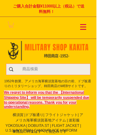
ご購入合計金額¥11000以上（税込）で送
料無料！
1952年創業、アメリカ海軍横須賀基地の目の前、ドブ板通
りのミリタリーショップ、柿田商店のWEBサイトです。
We regret to inform you that the 【International
Shipping Site】 will be temporarily suspended due
to operational reasons. Thank you for your
understanding.
横須賀 |ドブ板通り| フライト
ジャケット| ア
メリカ海軍横須賀基地アイテム | 迷彩服
YOKOSUKA | DOBUITA.ST | FLIGHT JACKET |
U.S.NAVY ITEM | CAMOUFLAGE UNIFORM
※商品の料金はすべて税込みです