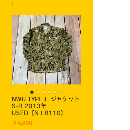
NWU TYPEⅢ ジャケット
S-R 2013年
USED【NⅢB110】
価
￥4,800
格