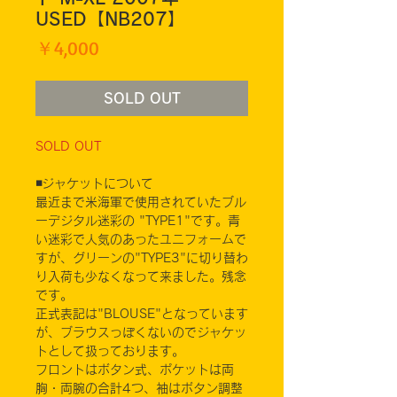
USED【NB207】
価
￥4,000
格
SOLD OUT
SOLD OUT
◾️ジャケットについて
最近まで米海軍で使用されていたブル
ーデジタル迷彩の "TYPE1"です。青
い迷彩で人気のあったユニフォームで
すが、グリーンの"TYPE3"に切り替わ
り入荷も少なくなって来ました。残念
です。
正式表記は"BLOUSE"となっています
が、ブラウスっぽくないのでジャケッ
トとして扱っております。
フロントはボタン式、ポケットは両
胸・両腕の合計4つ、袖はボタン調整