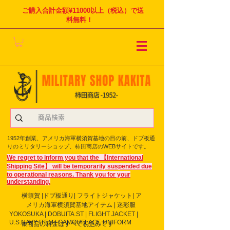
ご購入合計金額¥11000以上（税込）で送
料無料！
1952年創業、アメリカ海軍横須賀基地の目の前、ドブ板通
りのミリタリーショップ、柿田商店のWEBサイトです。
We regret to inform you that the 【International
Shipping Site】 will be temporarily suspended due
to operational reasons. Thank you for your
understanding.
横須賀 |ドブ板通り| フライト
ジャケット| ア
メリカ海軍横須賀基地アイテム | 迷彩服
YOKOSUKA | DOBUITA.ST | FLIGHT JACKET |
U.S.NAVY ITEM | CAMOUFLAGE UNIFORM
※商品の料金はすべて税込みです