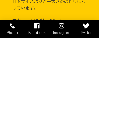
日本サイズより若干大きめの作りにな
っています。
■カラー：NWU TYPE Ⅰ
Phone
Facebook
Instagram
Twitter
素材 コットン50% ナイロン50%
AMERICAN APPAREL, INC.
※ご注意ください
実店舗と在庫共有しているため、注文
のタイミングにより売り切れとなって
しまう場合がございます。
お客様のご覧になっている環境により
商品の色が違う場合がございます。
このアイテムは米軍実物現品アイテム
の為、商品の返品/返金/交換は承りか
ねます。予めご了承下さい。