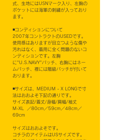
式、生地にはUSNマーク入り、左胸の
ポケットには海軍の刺繍が入っており
ます。
◾️コンディションについて
2007年コントラクトのUSEDです。
使用感はありますが目立つような傷や
汚れはなく、着用に全く問題のないコ
ンディションです。左胸
に"U.S.NAVY"パッチ、右胸にはネー
ムパッチ、襟には階級パッチが付いて
おります。
◾️サイズは、MEDIUM - X LONGで寸
法はおおよそ下記の通りです。
サイズ表記/着丈/身幅/肩幅/袖丈
M-XL ／80cm／59cm／48cm／
69cm
サイズはおおよそです。
コチラのアイテムはUSサイズです。