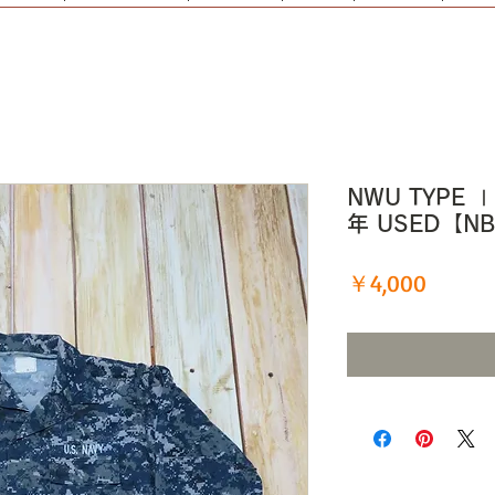
NWU TYPE 
年 USED【N
価
￥4,000
格