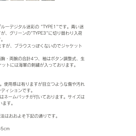
ーデジタル迷彩の "TYPE1"です。青い迷
、グリーンの"TYPE3"に切り替わり入荷
す。
いますが、ブラウスっぽくないのでジャケット
両胸・両腕の合計4つ、袖はボタン調整式、生
ケットには海軍の刺繍が入っております。
です。使用感は有りますが目立つような傷や汚れ
ンディションです。
右胸にはネームパッチが付いております。サイズは
思います。
Gで寸法はおおよそ下記の通りです。
65cm