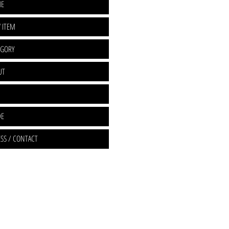
E
 ITEM
EGORY
UT
DE
SS / CONTACT