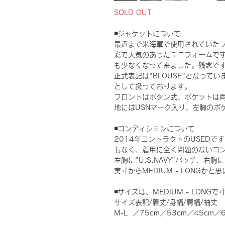
SOLD OUT
◾️ジャケットについて
最近まで米海軍で使用されていたブル
彩で人気のあったユニフォームですが
も少なくなって来ました。残念で
正式表記は"BLOUSE"となって
として扱っております。
フロントはボタン式、ポケットは
地にはUSNマーク入り、左胸のポ
◾️コンディションについて
2014年コントラクトのUSED
もなく、着用に全く問題のないコ
左胸に"U.S.NAVY"パッチ、
実寸からMEDIUM - LONGかと
◾️サイズは、MEDIUM - LON
サイズ表記/着丈/身幅/肩幅/袖丈
M-L ／75cm／53cm／45cm／