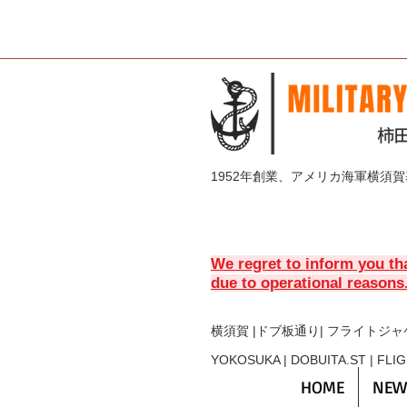
1952年創業、アメリカ海軍横須
We regret to inform you th
due to operational reasons
横須賀 |ドブ板通り| フライト
ジャ
YOKOSUKA | DOBUITA.ST | FLI
HOME
NEW