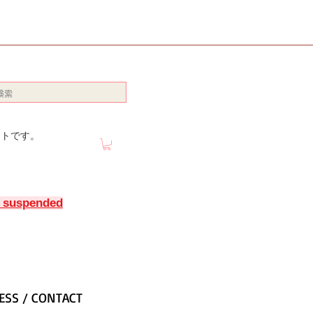
イトです。
y suspended
ESS / CONTACT