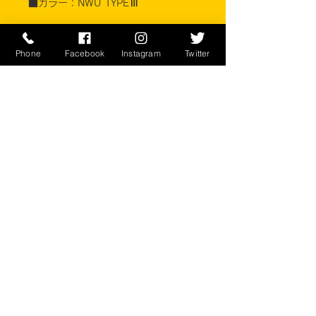
■カラー：NWU TYPEⅢ
素材 コットン50% ナイロン
50% リップストップ
Phone
Facebook
Instagram
Twitter
M&M MANUFACTURING, LLC.
※ご注意ください
実店舗と在庫共有しているため、注文
のタイミングにより売り切れとなって
しまう場合がございます。
お客様のご覧になっている環境により
商品の色が違う場合がございます。
このアイテムは米軍実物現品アイテム
の為、商品の返品/返金/交換は承りか
ねます。予めご了承下さい。
CONTACT
​〒238-0041
神奈川県横須賀市本町2-16