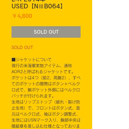
USED【NⅢB064】
価
￥4,800
格
SOLD OUT
SOLD OUT
■ジャケットについて
現行の米海軍実物アイテム、通称
AOR2と呼ばれるジャケットです。
ポケットは4つ（前2、両腕2）、すべ
てのポケットの開閉はボタン＋ベルク
ロ式で、腕ポケット外側にはベルクロ
パッチが付けられます。
生地はリップストップ（破れ・裂け防
止生地）で、フロントはボタン式、首
元はベルクロ式、袖はボタン調整式、
生地にはUSNマーク入り、胸部中央は
階級章を差し込む仕様となっておりま