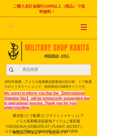
ご購入合計金額¥11000以上（税込）で送
料無料！
1952年創業、アメリカ海軍横須賀基地の目の前、ドブ板通
りのミリタリーショップ、柿田商店のWEBサイトです。
We regret to inform you that the 【International
Shipping Site】 will be temporarily suspended due
to operational reasons. Thank you for your
understanding.
横須賀 |ドブ板通り| フライト
ジャケット| ア
メリカ海軍横須賀基地アイテム | 迷彩服
YOKOSUKA | DOBUITA.ST | FLIGHT JACKET |
U.S.NAVY ITEM | CAMOUFLAGE UNIFORM
※商品の料金はすべて税込みです