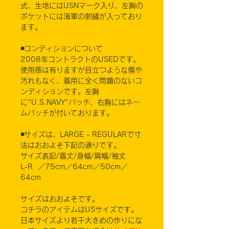
式、生地にはUSNマーク入り、左胸の
ポケットには海軍の刺繍が入っており
ます。
◾️コンディションについて
2008年コントラクトのUSEDです。
使用感は有りますが目立つような傷や
汚れもなく、着用に全く問題のないコ
ンディションです。左胸
に"U.S.NAVY"パッチ、右胸にはネー
ムパッチが付いております。
◾️サイズは、LARGE - REGULARで寸
法はおおよそ下記の通りです。
サイズ表記/着丈/身幅/肩幅/袖丈
L-R ／75cm／64cm／50cm／
64cm
サイズはおおよそです。
コチラのアイテムはUSサイズです。
日本サイズより若干大きめの作りにな