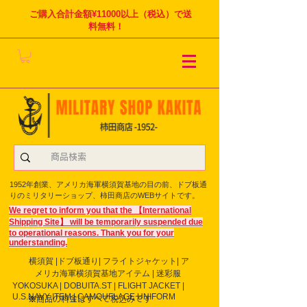
ご購入合計金額¥11000以上（税込）で送
料無料！
1952年創業、アメリカ海軍横須賀基地の目の前、ドブ板通
りのミリタリーショップ、柿田商店のWEBサイトです。
We regret to inform you that the 【International
Shipping Site】 will be temporarily suspended due
to operational reasons. Thank you for your
understanding.
横須賀 |ドブ板通り| フライト
ジャケット| ア
メリカ海軍横須賀基地アイテム | 迷彩服
YOKOSUKA | DOBUITA.ST | FLIGHT JACKET |
U.S.NAVY ITEM | CAMOUFLAGE UNIFORM
※商品の料金はすべて税込みです