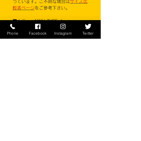
っています。ご不明な場合は
サイズ比
較表ページ
をご参考下さい。
■カラー：NWU TYPE Ⅰ
Phone
Facebook
Instagram
Twitter
素材 コットン50% ナイロン50%
BETHEL INDUSTRIES, INC.
※ご注意ください
実店舗と在庫共有しているため、注文
のタイミングにより売り切れとなって
しまう場合がございます。
お客様のご覧になっている環境により
商品の色が違う場合がございます。
このアイテムは米軍実物現品アイテム
の為、商品の返品/返金/交換は承りか
ねます。予めご了承下さい。