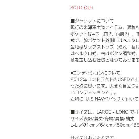
SOLD OUT
■ジャケットについて
現行の米海軍実物アイテム、通称A
ポケットは4つ（前2、両腕2）、
式で、腕ポケット外側にはベルク
生地はリップストップ（破れ・裂
はベルクロ式、袖はボタン調整式、
章を差し込む仕様となっておりま
◾️コンディションについて
2012年コントラクトのUSED
った様に思います。大きく目立つ
いコンディションです。
左胸に"U.S.NAVY"パッチが付い
■サイズは、LARGE - LONG
サイズ表記/着丈/身幅/肩幅/袖丈
L-L ／81cm／64cm／50cm／6
サイズはおおよそです。