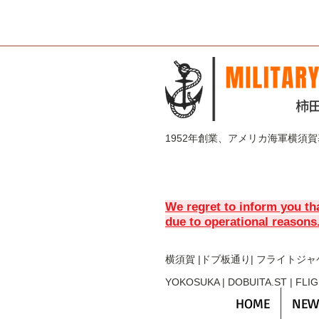
1952年創業、アメリカ海軍横須
We regret to inform you th
due to operational reasons
横須賀 |ドブ板通り| フライト
ジャ
YOKOSUKA | DOBUITA.ST | FLI
HOME
NEW