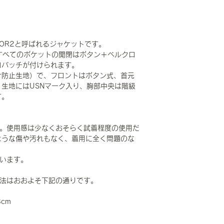
OR2と呼ばれるジャケットです。
すべてのポケットの開閉はボタン＋ベルクロ
ロパッチが付けられます。
け防止生地）で、フロントはボタン式、首元
生地にはUSNマーク入り、胸部中央は階級
す。
です。使用感は少なくおそらく試着程度の使用だ
ような傷や汚れもなく、着用に全く問題のな
ています。
 で寸法はおおよそ下記の通りです。
8cm