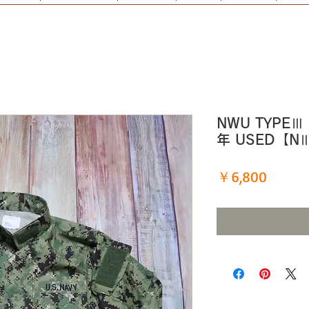
NWU TYPEⅢ
年 USED【N
価
￥6,800
格