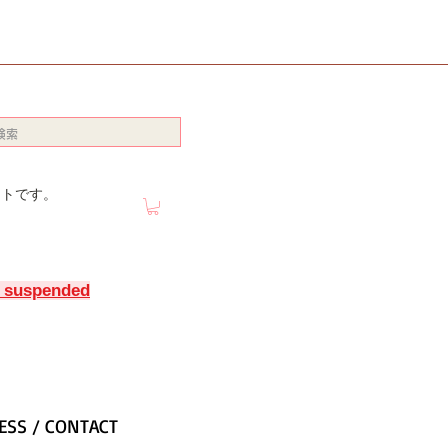
イトです。
y suspended
ESS / CONTACT