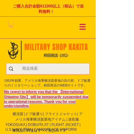
ご購入合計金額¥11000以上（税込）で送
料無料！
1952年創業、アメリカ海軍横須賀基地の目の前、ドブ板通
りのミリタリーショップ、柿田商店のWEBサイトです。
We regret to inform you that the 【International
Shipping Site】 will be temporarily suspended due
to operational reasons. Thank you for your
understanding.
横須賀 |ドブ板通り| フライト
ジャケット| ア
メリカ海軍横須賀基地アイテム | 迷彩服
YOKOSUKA | DOBUITA.ST | FLIGHT JACKET |
U.S.NAVY ITEM | CAMOUFLAGE UNIFORM
※商品の料金はすべて税込みです