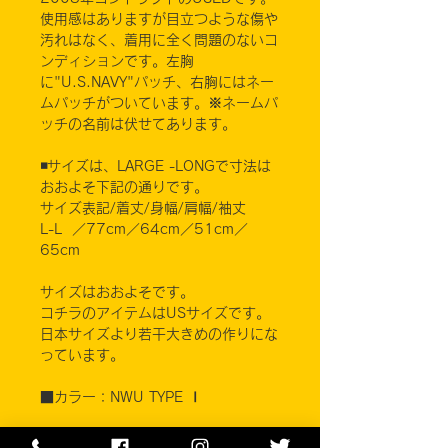
使用感はありますが目立つような傷や
汚れはなく、着用に全く問題のないコ
ンディションです。左胸
に"U.S.NAVY"パッチ、右胸にはネー
ムパッチがついています。※ネームパ
ッチの名前は伏せてあります。
◾️サイズは、LARGE -LONGで寸法は
おおよそ下記の通りです。
サイズ表記/着丈/身幅/肩幅/袖丈
L-L ／77cm／64cm／51cm／
65cm
サイズはおおよそです。
コチラのアイテムはUSサイズです。
日本サイズより若干大きめの作りにな
っています。
■カラー：NWU TYPE Ⅰ
素材 コットン50% ナイロン50%