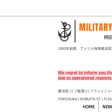
1952年創業、アメリカ海軍横須
We regret to inform you th
due to operational reasons
横須賀 |ドブ板通り| フライト
ジャ
YOKOSUKA | DOBUITA.ST | FLI
HOME
NEW