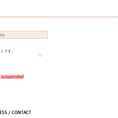
イトです。
y suspended
ESS / CONTACT