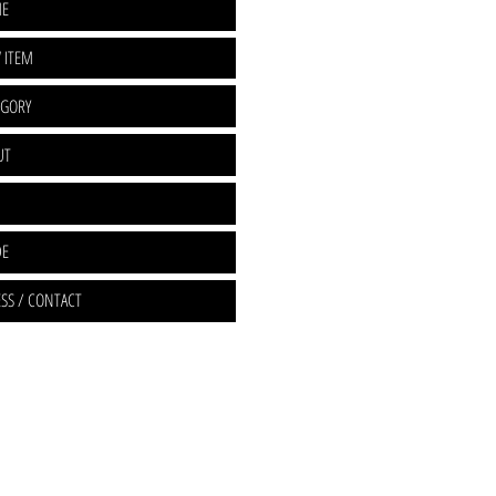
E
 ITEM
EGORY
UT
DE
SS / CONTACT