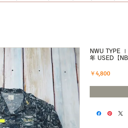
NWU TYPE 
年 USED【N
価
￥4,800
格