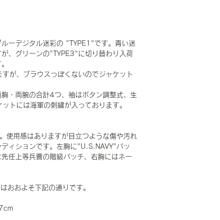
ーデジタル迷彩の "TYPE1"です。青い迷
、グリーンの"TYPE3"に切り替わり入荷
す。
いますが、ブラウスっぽくないのでジャケット
両胸・両腕の合計4つ、袖はボタン調整式、生
ケットには海軍の刺繍が入っております。
です。使用感はありますが目立つような傷や汚れ
ィションです。左胸に"U.S.NAVY"パッ
は先任上等兵曹の階級パッチ、右胸にはネー
で寸法はおおよそ下記の通りです。
7cm