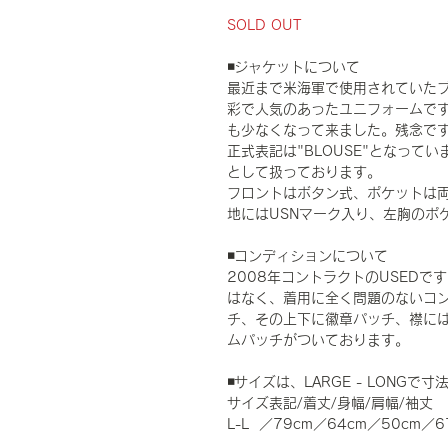
SOLD OUT
◾️ジャケットについて
最近まで米海軍で使用されていたブル
彩で人気のあったユニフォームですが
も少なくなって来ました。残念で
正式表記は"BLOUSE"となって
として扱っております。
フロントはボタン式、ポケットは
地にはUSNマーク入り、左胸のポ
◾️コンディションについて
2008年コントラクトのUSED
はなく、着用に全く問題のないコンデ
チ、その上下に徽章パッチ、襟に
ムパッチがついております。
◾️サイズは、LARGE - LONG
サイズ表記/着丈/身幅/肩幅/袖丈
L-L ／79cm／64cm／50cm／6