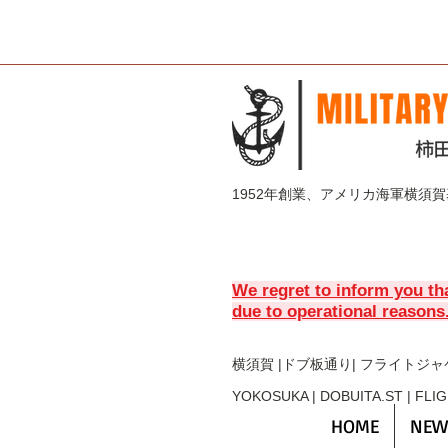
1952年創業、アメリカ海軍横須
We regret to inform you th
due to operational reasons
横須賀 |ドブ板通り| フライト
ジャ
YOKOSUKA | DOBUITA.ST | FLI
HOME
NEW