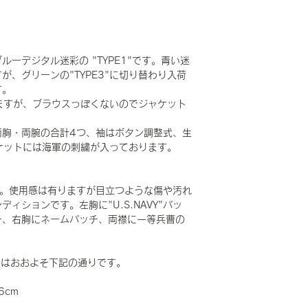
ーデジタル迷彩の "TYPE1"です。青い迷
、グリーンの"TYPE3"に切り替わり入荷
す。
いますが、ブラウスっぽくないのでジャケット
両胸・両腕の合計4つ、袖はボタン調整式、生
ケットには海軍の刺繍が入っております。
です。使用感は有りますが目立つような傷や汚れ
ィションです。左胸に"U.S.NAVY"パッ
チ、右胸にネームパッチ、両襟に一等兵曹の
で寸法はおおよそ下記の通りです。
6cm