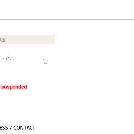
イトです。
y suspended
ESS / CONTACT