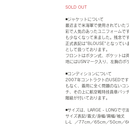
SOLD OUT
◾️ジャケットについて
最近まで米海軍で使用されていたブル
彩で人気のあったユニフォームですが
も少なくなって来ました。残念で
正式表記は"BLOUSE"となって
として扱っております。
フロントはボタン式、ポケットは
地にはUSNマーク入り、左胸のポ
◾️コンディションについて
2007年コントラクトのUSED
もなく、着用に全く問題のないコンデ
チ、その上に航空戦特技員章パッ
階級が付いております。
◾️サイズは、LARGE - LONG
サイズ表記/着丈/身幅/肩幅/袖丈
L-L ／77cm／65cm／50cm／6