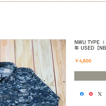
NWU TYPE 
年 USED【N
価
￥4,800
格