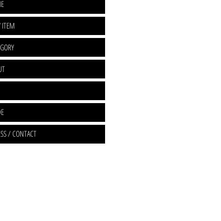
E
 ITEM
EGORY
UT
DE
SS / CONTACT