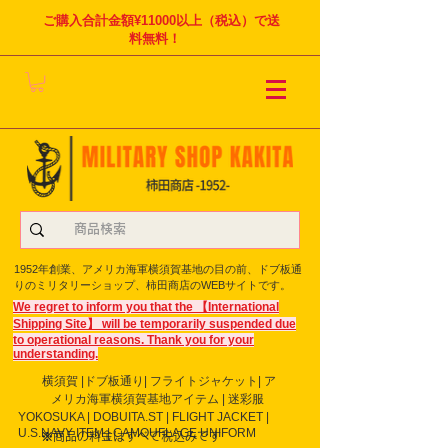
ご購入合計金額¥11000以上（税込）で送
料無料！
1952年創業、アメリカ海軍横須賀基地の目の前、ドブ板通
りのミリタリーショップ、柿田商店のWEBサイトです。
We regret to inform you that the 【International
Shipping Site】 will be temporarily suspended due
to operational reasons. Thank you for your
understanding.
横須賀 |ドブ板通り| フライト
ジャケット| ア
メリカ海軍横須賀基地アイテム | 迷彩服
YOKOSUKA | DOBUITA.ST | FLIGHT JACKET |
U.S.NAVY ITEM | CAMOUFLAGE UNIFORM
※商品の料金はすべて税込みです