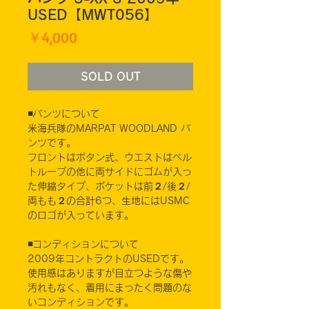
USED【MWT056】
価
￥4,000
格
SOLD OUT
◾️パンツについて
米海兵隊のMARPAT WOODLAND パ
ンツです。
フロントはボタン式、ウエストはベル
トループの他に両サイドにゴムが入っ
た伸縮タイプ、ポケットは前２/後２/
両もも２の合計6つ、生地にはUSMC
のロゴが入っています。
◾️コンディションについて
2009年コントラクトのUSEDです。
使用感はありますが目立つような傷や
汚れもなく、着用にまったく問題のな
いコンディションです。