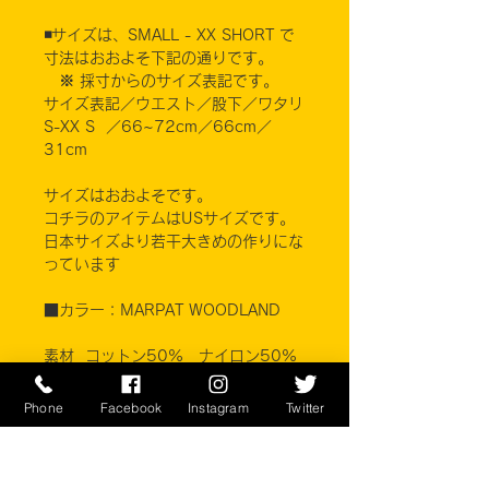
◾️サイズは、SMALL - XX SHORT で
寸法はおおよそ下記の通りです。
※ 採寸からのサイズ表記です。
サイズ表記／ウエスト／股下／ワタリ
S-XX S ／66~72cm／66cm／
31cm
サイズはおおよそです。
コチラのアイテムはUSサイズです。
日本サイズより若干大きめの作りにな
っています
■カラー：MARPAT WOODLAND
素材 コットン50% ナイロン50%
※ご注意ください
Phone
Facebook
Instagram
Twitter
実店舗と在庫共有しているため、注文
のタイミングにより売り切れとなって
しまう場合がございます。