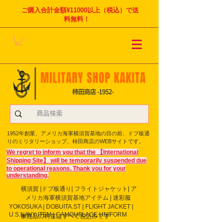
ご購入合計金額¥11000以上（税込）で送
料無料！
1952年創業、アメリカ海軍横須賀基地の目の前、ドブ板通
りのミリタリーショップ、柿田商店のWEBサイトです。
We regret to inform you that the 【International
Shipping Site】 will be temporarily suspended due
to operational reasons. Thank you for your
understanding.
横須賀 |ドブ板通り| フライト
ジャケット| ア
メリカ海軍横須賀基地アイテム | 迷彩服
YOKOSUKA | DOBUITA.ST | FLIGHT JACKET |
U.S.NAVY ITEM | CAMOUFLAGE UNIFORM
※商品の料金はすべて税込みです