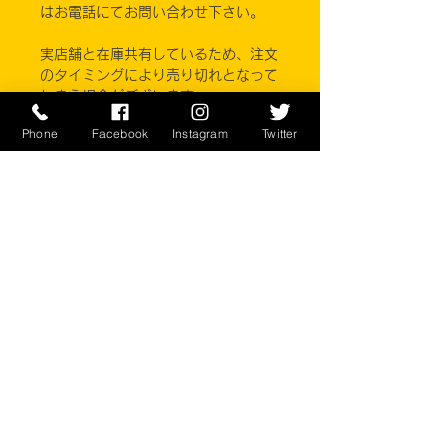
はお電話にてお問い合わせ下さい。
実店舗と在庫共有しているため、注文
のタイミングにより売り切れとなって
しまう場合がございます。
お客様のご覧になっている環境により
Phone
Facebook
Instagram
Twitter
商品の色が違う場合がございます。
このアイテムは米軍実物現品アイテム
の為、商品の返品/返金/交換は承りか
ねます。予めご了承下さい。
CONTACT
​〒238-0041
神奈川県横須賀市本町2-16
046-822-5384