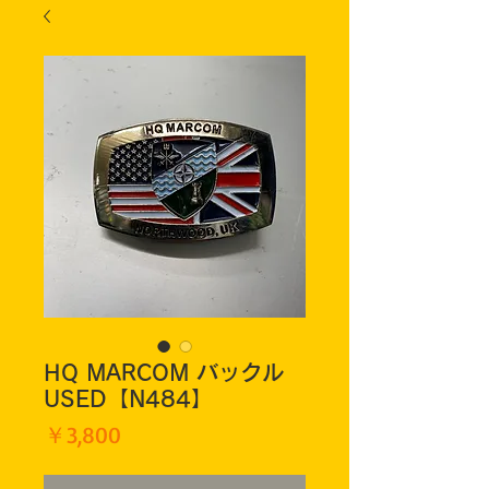
HQ MARCOM バックル
USED【N484】
価
￥3,800
格