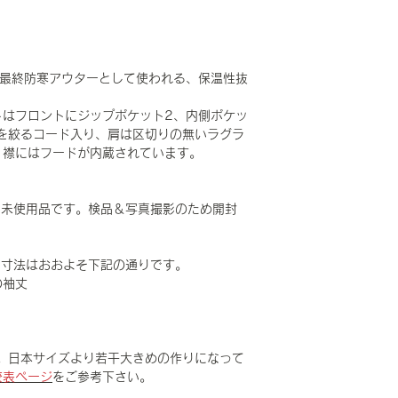
7の最終防寒アウターとして使われる、保温性抜
。
トはフロントにジップポケット2、内側ポケッ
を絞るコード入り、肩は区切りの無いラグラ
、襟にはフードが内蔵されています。
な未使用品です。検品＆写真撮影のため開封
LARで寸法はおおよそ下記の通りです。
の袖丈
。日本サイズより若干大きめの作りになって
較表ページ
をご参考下さい。