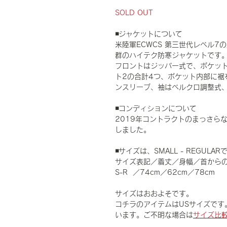
SOLD OUT
◾️ジャケットについて
米陸軍ECWCS 第三世代レベル
群のハイテク防寒ジャケットです
フロントはジッパー式で、ポケッ
ト2の合計4つ、ポケット内部に裾
ンスリーブ、袖はベルクロ調整式
◾️コンディションについて
2019年コントラクトのまっさら
しました。
◾️サイズは、SMALL - REGU
サイズ表記／着丈／身幅／首から
S-R ／74cm／62cm／78cm
サイズはおおよそです。
コチラのアイテムはUSサイズです
います。ご不明な場合は
サイズ比