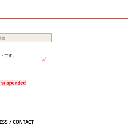
イトです。
y suspended
ESS / CONTACT