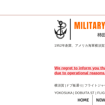
1952年創業、アメリカ海軍横須
We regret to inform you th
due to operational reasons
横須賀 |ドブ板通り| フライト
ジャ
YOKOSUKA | DOBUITA.ST | FLI
HOME
NEW