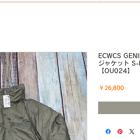
ECWCS GEN
ジャケット S-
【OU024】
価
￥26,800
格