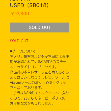
USED【SB018】
価
￥12,800
格
SOLD OUT
SOLD OUT
◾️ブーツについて
アメリカ警察および保安官局による使
用が承認されているCAPPSのスチー
ルトゥサイドゴアブーツです。
高品質の本革レザー＆左右両くるぶし
辺りはゴムになってまして、ソールは
Vibramソールの滑り止め防止グリッ
プとなっております。
コチラはNSNのストックナンバー入り
なので、おそらくネービーポリスの
方々用なのかもしれません。