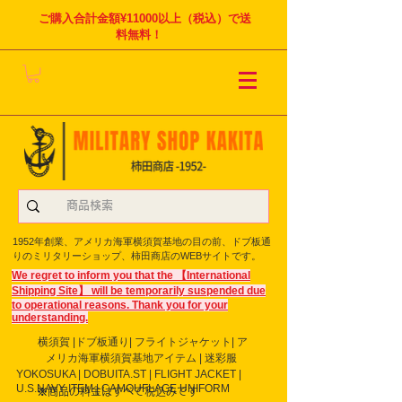
ご購入合計金額¥11000以上（税込）で送
料無料！
1952年創業、アメリカ海軍横須賀基地の目の前、ドブ板通
りのミリタリーショップ、柿田商店のWEBサイトです。
We regret to inform you that the 【International
Shipping Site】 will be temporarily suspended due
to operational reasons. Thank you for your
understanding.
横須賀 |ドブ板通り| フライト
ジャケット| ア
メリカ海軍横須賀基地アイテム | 迷彩服
YOKOSUKA | DOBUITA.ST | FLIGHT JACKET |
U.S.NAVY ITEM | CAMOUFLAGE UNIFORM
※商品の料金はすべて税込みです