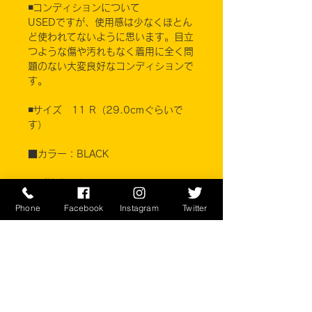
◾️コンディションについて
USEDですが、使用感は少なくほとん
ど使われてないように思います。目立
つような傷や汚れもなく着用に全く問
題のない大変良好なコンディションで
す。
◾️サイズ 11 R（29.0cmぐらいで
す）
■カラー：BLACK
※ご注意ください
実店舗と在庫共有しているため、注文
Phone
Facebook
Instagram
Twitter
のタイミングにより売り切れとなって
しまう場合がございます。
お客様のご覧になっている環境により
商品の色が違う場合がございます。
このアイテムは米軍現用現品アイテム
の為、商品の返品/返金/交換は承りか
ねます。予めご了承下さい。