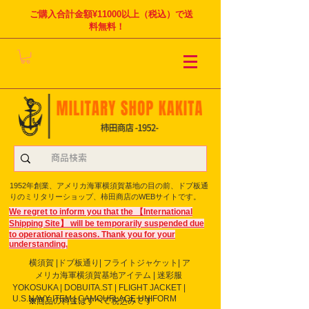
ご購入合計金額¥11000以上（税込）で送
料無料！
1952年創業、アメリカ海軍横須賀基地の目の前、ドブ板通
りのミリタリーショップ、柿田商店のWEBサイトです。
We regret to inform you that the 【International
Shipping Site】 will be temporarily suspended due
to operational reasons. Thank you for your
understanding.
横須賀 |ドブ板通り| フライト
ジャケット| ア
メリカ海軍横須賀基地アイテム | 迷彩服
YOKOSUKA | DOBUITA.ST | FLIGHT JACKET |
U.S.NAVY ITEM | CAMOUFLAGE UNIFORM
※商品の料金はすべて税込みです