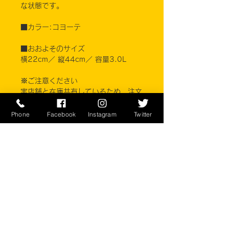
な状態です。
■カラー:コヨーテ
■おおよそのサイズ
横22cm／ 縦44cm／ 容量3.0L
※ご注意ください
実店舗と在庫共有しているため、注文
のタイミングにより売り切れとなって
しまう場合がございます。
Phone
Facebook
Instagram
Twitter
お客様のご覧になっている環境により
商品の色が違う場合がございます。こ
のアイテムは米軍実物現品アイテムの
為、商品の返品/返金/交換は承りかね
ます。予めご了承下さい。
CONTACT