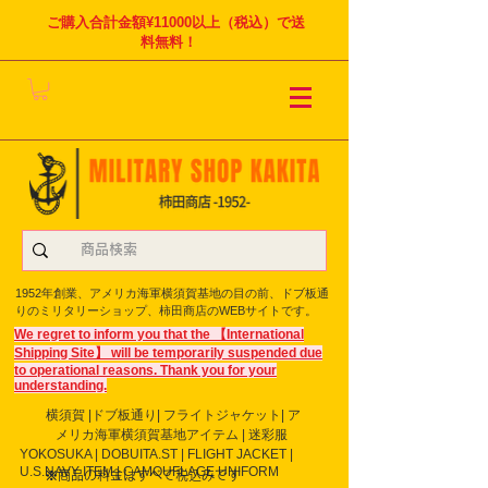
ご購入合計金額¥11000以上（税込）で送
料無料！
1952年創業、アメリカ海軍横須賀基地の目の前、ドブ板通
りのミリタリーショップ、柿田商店のWEBサイトです。
We regret to inform you that the 【International
Shipping Site】 will be temporarily suspended due
to operational reasons. Thank you for your
understanding.
横須賀 |ドブ板通り| フライト
ジャケット| ア
メリカ海軍横須賀基地アイテム | 迷彩服
YOKOSUKA | DOBUITA.ST | FLIGHT JACKET |
U.S.NAVY ITEM | CAMOUFLAGE UNIFORM
※商品の料金はすべて税込みです