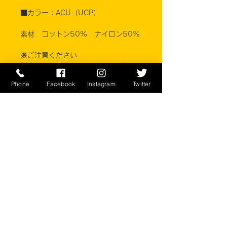
■カラー：ACU（UCP）
素材 コットン50% ナイロン50%
※ご注意ください
製造年度や製造メーカーにより若干の
寸法違いや、ももポケットの長さの違
Phone
Facebook
Instagram
Twitter
いがあるため股下の長さはまちまちで
す。商品ごとに寸法は採寸してありま
すのでサイズ詳細をお確かめくださ
い。
実店舗と在庫共有しているため、注文
のタイミングにより売り切れとなって
しまう場合がございます。
お客様のご覧になっている環境により
商品の色が違う場合がございます。
このアイテムは米軍実物現品アイテム
の為、商品の返品/返金/交換は承りか
ねます。予めご了承下さい。