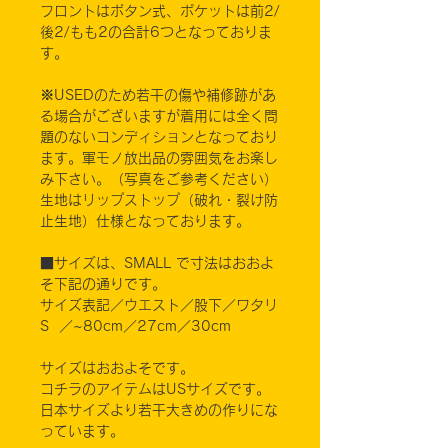
フロントはボタン式、ポケットは前2/
後2/もも2の合計6つとなっておりま
す。
※USEDのため若干の傷や補修跡があ
る場合がございますが着用には全く問
題のないコンディションとなっており
ます。軍モノ放出品の雰囲気をお楽し
み下さい。（写真をご参考ください）
生地はリップストップ（破れ・裂け防
止生地）仕様となっております。
■サイズは、SMALL で寸法はおおよ
そ下記の通りです。
サイズ表記／ウエスト／股下／ワタリ
S ／~80cm／27cm／30cm
サイズはおおよそです。
コチラのアイテムはUSサイズです。
日本サイズより若干大きめの作りにな
っています。