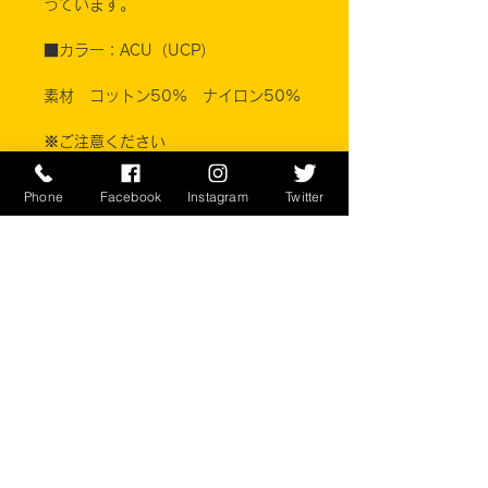
っています。
■カラー：ACU（UCP）
素材 コットン50% ナイロン50%
※ご注意ください
製造年度や製造メーカーにより若干の
寸法違いや、ももポケットの長さの違
Phone
Facebook
Instagram
Twitter
いがあるため股下の長さはまちまちで
す。商品ごとに寸法は採寸してありま
すのでサイズ詳細をお確かめくださ
い。
実店舗と在庫共有しているため、注文
のタイミングにより売り切れとなって
しまう場合がございます。
お客様のご覧になっている環境により
商品の色が違う場合がございます。
このアイテムは米軍実物現品アイテム
の為、商品の返品/返金/交換は承りか
ねます。予めご了承下さい。