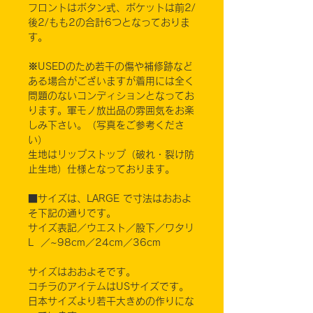
フロントはボタン式、ポケットは前2/
後2/もも2の合計6つとなっておりま
す。
※USEDのため若干の傷や補修跡など
ある場合がございますが着用には全く
問題のないコンディションとなってお
ります。軍モノ放出品の雰囲気をお楽
しみ下さい。（写真をご参考くださ
い）
生地はリップストップ（破れ・裂け防
止生地）仕様となっております。
■サイズは、LARGE で寸法はおおよ
そ下記の通りです。
サイズ表記／ウエスト／股下／ワタリ
L ／~98cm／24cm／36cm
サイズはおおよそです。
コチラのアイテムはUSサイズです。
日本サイズより若干大きめの作りにな