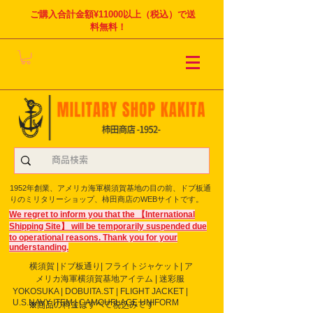
ご購入合計金額¥11000以上（税込）で送
料無料！
1952年創業、アメリカ海軍横須賀基地の目の前、ドブ板通
りのミリタリーショップ、柿田商店のWEBサイトです。
We regret to inform you that the 【International
Shipping Site】 will be temporarily suspended due
to operational reasons. Thank you for your
understanding.
横須賀 |ドブ板通り| フライト
ジャケット| ア
メリカ海軍横須賀基地アイテム | 迷彩服
YOKOSUKA | DOBUITA.ST | FLIGHT JACKET |
U.S.NAVY ITEM | CAMOUFLAGE UNIFORM
※商品の料金はすべて税込みです