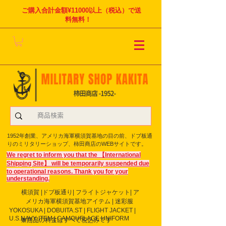
ご購入合計金額¥11000以上（税込）で送
料無料！
1952年創業、アメリカ海軍横須賀基地の目の前、ドブ板通
りのミリタリーショップ、柿田商店のWEBサイトです。
We regret to inform you that the 【International
Shipping Site】 will be temporarily suspended due
to operational reasons. Thank you for your
understanding.
横須賀 |ドブ板通り| フライト
ジャケット| ア
メリカ海軍横須賀基地アイテム | 迷彩服
YOKOSUKA | DOBUITA.ST | FLIGHT JACKET |
U.S.NAVY ITEM | CAMOUFLAGE UNIFORM
※商品の料金はすべて税込みです