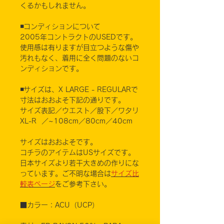
くるかもしれません。
◾️コンディションについて
2005年コントラクトのUSEDです。
使用感は有りますが目立つような傷や
汚れもなく、着用に全く問題のないコ
ンディションです。
◾️サイズは、X LARGE - REGULARで
寸法はおおよそ下記の通りです。
サイズ表記／ウエスト／股下／ワタリ
XL-R ／~108cm／80cm／40cm
サイズはおおよそです。
コチラのアイテムはUSサイズです。
日本サイズより若干大きめの作りにな
っています。ご不明な場合は
サイズ比
較表ページ
をご参考下さい。
■カラー：ACU（UCP）