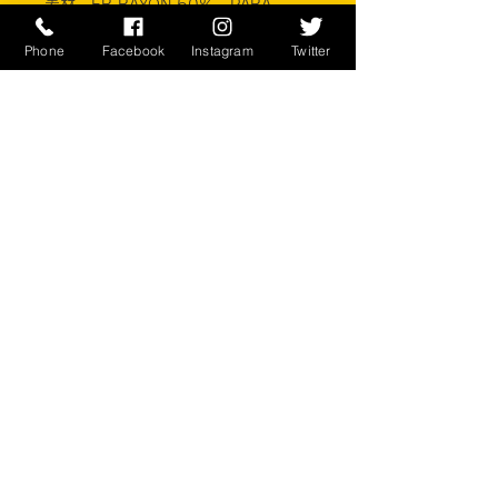
素材 FR RAYON 50% PARA-
ARAMID 25% NYLON 10%
Phone
Facebook
Instagram
Twitter
PROPPER INTERNATIONAL, INC.
※ご注意ください
実店舗と在庫共有しているため、注文
のタイミングにより売り切れとなって
しまう場合がございます。
お客様のご覧になっている環境により
商品の色が違う場合がございます。
このアイテムは米軍実物現品アイテム
の為、商品の返品/返金/交換は承りか
ねます。予めご了承下さい。
CONTACT
​〒238-0041
神奈川県横須賀市本町2-16
046-822-5384