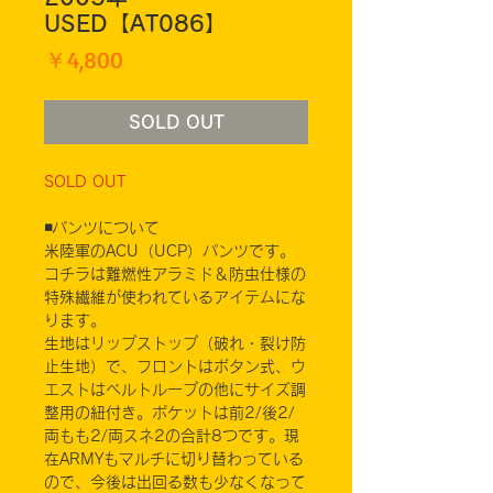
USED【AT086】
価
￥4,800
格
SOLD OUT
SOLD OUT
◾️パンツについて
米陸軍のACU（UCP）パンツです。
コチラは難燃性アラミド＆防虫仕様の
特殊繊維が使われているアイテムにな
ります。
生地はリップストップ（破れ・裂け防
止生地）で、フロントはボタン式、ウ
エストはベルトループの他にサイズ調
整用の紐付き。ポケットは前2/後2/
両もも2/両スネ2の合計8つです。現
在ARMYもマルチに切り替わっている
ので、今後は出回る数も少なくなって