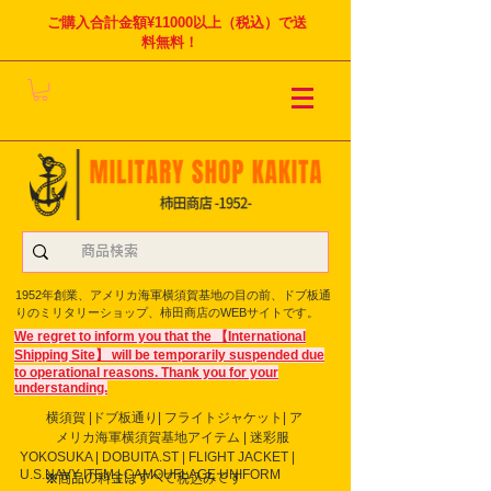
ご購入合計金額¥11000以上（税込）で送
料無料！
1952年創業、アメリカ海軍横須賀基地の目の前、ドブ板通
りのミリタリーショップ、柿田商店のWEBサイトです。
We regret to inform you that the 【International
Shipping Site】 will be temporarily suspended due
to operational reasons. Thank you for your
understanding.
横須賀 |ドブ板通り| フライト
ジャケット| ア
メリカ海軍横須賀基地アイテム | 迷彩服
YOKOSUKA | DOBUITA.ST | FLIGHT JACKET |
U.S.NAVY ITEM | CAMOUFLAGE UNIFORM
※商品の料金はすべて税込みです