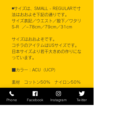
◾️サイズは、SMALL - REGULARで寸
法はおおよそ下記の通りです。
サイズ表記／ウエスト／股下／ワタリ
S-R ／~78cm／79cm／31cm
サイズはおおよそです。
コチラのアイテムはUSサイズです。
日本サイズより若干大きめの作りにな
っています。
■カラー：ACU（UCP）
素材 コットン50% ナイロン50%
※ご注意ください
Phone
Facebook
Instagram
Twitter
実店舗と在庫共有しているため、注文
のタイミングにより売り切れとなって
しまう場合がございます。
お客様のご覧になっている環境により
商品の色が違う場合がございます。