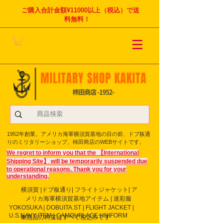
ご購入合計金額¥11000以上（税込）で送
料無料！
1952年創業、アメリカ海軍横須賀基地の目の前、ドブ板通
りのミリタリーショップ、柿田商店のWEBサイトです。
We regret to inform you that the 【International
Shipping Site】 will be temporarily suspended due
to operational reasons. Thank you for your
understanding.
横須賀 |ドブ板通り| フライト
ジャケット| ア
メリカ海軍横須賀基地アイテム | 迷彩服
YOKOSUKA | DOBUITA.ST | FLIGHT JACKET |
U.S.NAVY ITEM | CAMOUFLAGE UNIFORM
※商品の料金はすべて税込みです