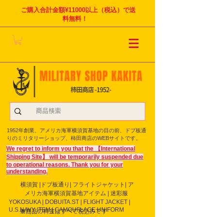
ご購入合計金額¥11000以上（税込）で送
料無料！
1952年創業、アメリカ海軍横須賀基地の目の前、ドブ板通
りのミリタリーショップ、柿田商店のWEBサイトです。
We regret to inform you that the 【International
Shipping Site】 will be temporarily suspended due
to operational reasons. Thank you for your
understanding.
横須賀 |ドブ板通り| フライト
ジャケット| ア
メリカ海軍横須賀基地アイテム | 迷彩服
YOKOSUKA | DOBUITA.ST | FLIGHT JACKET |
U.S.NAVY ITEM | CAMOUFLAGE UNIFORM
※商品の料金はすべて税込みです