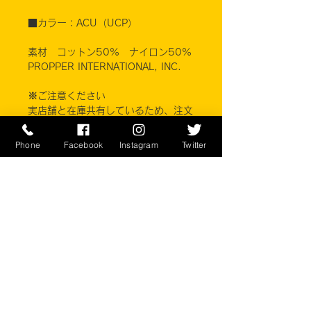
■カラー：ACU（UCP）
素材 コットン50% ナイロン50%
PROPPER INTERNATIONAL, INC.
※ご注意ください
実店舗と在庫共有しているため、注文
のタイミングにより売り切れとなって
しまう場合がございます。
Phone
Facebook
Instagram
Twitter
お客様のご覧になっている環境により
商品の色が違う場合がございます。
このアイテムは米軍実物現品アイテム
の為、商品の返品/返金/交換は承りか
ねます。予めご了承下さい。
CONTACT
​〒238-0041
神奈川県横須賀市本町2-16