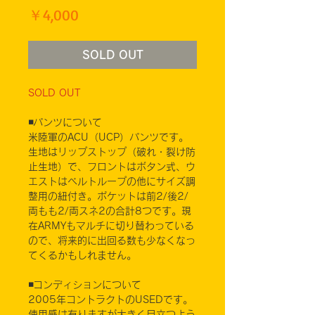
価
￥4,000
格
SOLD OUT
SOLD OUT
◾️パンツについて
米陸軍のACU（UCP）パンツです。
生地はリップストップ（破れ・裂け防
止生地）で、フロントはボタン式、ウ
エストはベルトループの他にサイズ調
整用の紐付き。ポケットは前2/後2/
両もも2/両スネ2の合計8つです。現
在ARMYもマルチに切り替わっている
ので、将来的に出回る数も少なくなっ
てくるかもしれません。
◾️コンディションについて
2005年コントラクトのUSEDです。
使用感は有りますが大きく目立つよう