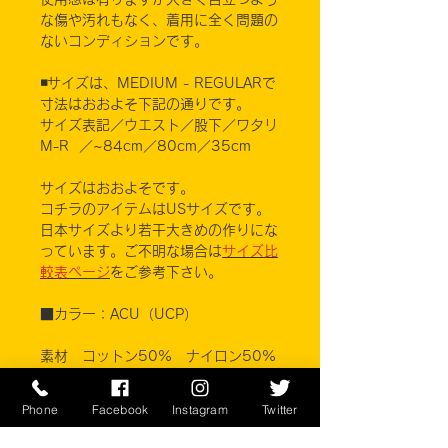
な傷や汚れもなく、着用に全く問題の
ないコンディションです。
◾️サイズは、MEDIUM - REGULARで
寸法はおおよそ下記の通りです。
サイズ表記／ウエスト／股下／ワタリ
M-R ／~84cm／80cm／35cm
サイズはおおよそです。
コチラのアイテムはUSサイズです。
日本サイズより若干大きめの作りにな
っています。ご不明な場合は
サイズ比
較表ページ
をご参考下さい。
■カラー：ACU（UCP）
素材 コットン50% ナイロン50%
FOX APPAREL, INC.
Phone
Facebook
Instagram
Twitter
※ご注意ください
実店舗と在庫共有しているため、注文