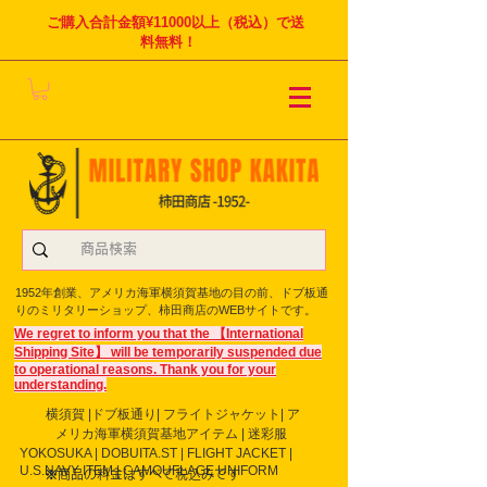
ご購入合計金額¥11000以上（税込）で送
料無料！
1952年創業、アメリカ海軍横須賀基地の目の前、ドブ板通
りのミリタリーショップ、柿田商店のWEBサイトです。
We regret to inform you that the 【International
Shipping Site】 will be temporarily suspended due
to operational reasons. Thank you for your
understanding.
横須賀 |ドブ板通り| フライト
ジャケット| ア
メリカ海軍横須賀基地アイテム | 迷彩服
YOKOSUKA | DOBUITA.ST | FLIGHT JACKET |
U.S.NAVY ITEM | CAMOUFLAGE UNIFORM
※商品の料金はすべて税込みです