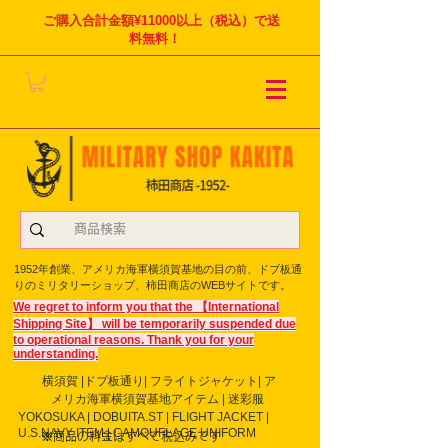
ご購入合計金額¥11000以上（税込）で送
料無料！
1952年創業、アメリカ海軍横須賀基地の目の前、ドブ板通
りのミリタリーショップ、柿田商店のWEBサイトです。
We regret to inform you that the 【International
Shipping Site】 will be temporarily suspended due
to operational reasons. Thank you for your
understanding.
横須賀 |ドブ板通り| フライト
ジャケット| ア
メリカ海軍横須賀基地アイテム | 迷彩服
YOKOSUKA | DOBUITA.ST | FLIGHT JACKET |
U.S.NAVY ITEM | CAMOUFLAGE UNIFORM
※商品の料金はすべて税込みです