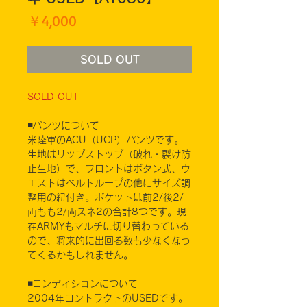
価
￥4,000
格
SOLD OUT
SOLD OUT
◾️パンツについて
米陸軍のACU（UCP）パンツです。
生地はリップストップ（破れ・裂け防
止生地）で、フロントはボタン式、ウ
エストはベルトループの他にサイズ調
整用の紐付き。ポケットは前2/後2/
両もも2/両スネ2の合計8つです。現
在ARMYもマルチに切り替わっている
ので、将来的に出回る数も少なくなっ
てくるかもしれません。
◾️コンディションについて
2004年コントラクトのUSEDです。