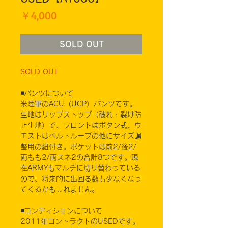
価
￥4,000
格
SOLD OUT
SOLD OUT
◾️パンツについて
米陸軍のACU（UCP）パンツです。
生地はリップストップ（破れ・裂け防
止生地）で、フロントはボタン式、ウ
エストはベルトループの他にサイズ調
整用の紐付き。ポケットは前2/後2/
両もも2/両スネ2の合計8つです。現
在ARMYもマルチに切り替わっている
ので、将来的に出回る数も少なくなっ
てくるかもしれません。
◾️コンディションについて
2011年コントラクトのUSEDです。