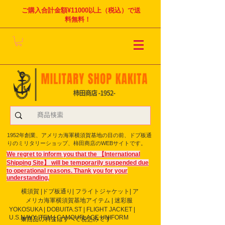
ご購入合計金額¥11000以上（税込）で送
料無料！
1952年創業、アメリカ海軍横須賀基地の目の前、ドブ板通
りのミリタリーショップ、柿田商店のWEBサイトです。
We regret to inform you that the 【International
Shipping Site】 will be temporarily suspended due
to operational reasons. Thank you for your
understanding.
横須賀 |ドブ板通り| フライト
ジャケット| ア
メリカ海軍横須賀基地アイテム | 迷彩服
YOKOSUKA | DOBUITA.ST | FLIGHT JACKET |
U.S.NAVY ITEM | CAMOUFLAGE UNIFORM
※商品の料金はすべて税込みです