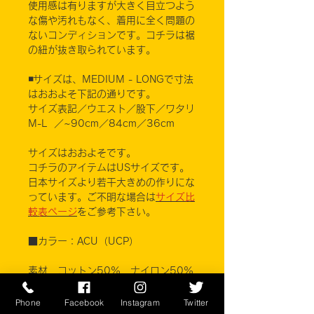
使用感は有りますが大きく目立つよう
な傷や汚れもなく、着用に全く問題の
ないコンディションです。コチラは裾
の紐が抜き取られています。
◾️サイズは、MEDIUM - LONGで寸法
はおおよそ下記の通りです。
サイズ表記／ウエスト／股下／ワタリ
M-L ／~90cm／84cm／36cm
サイズはおおよそです。
コチラのアイテムはUSサイズです。
日本サイズより若干大きめの作りにな
っています。ご不明な場合は
サイズ比
較表ページ
をご参考下さい。
■カラー：ACU（UCP）
素材 コットン50% ナイロン50%
UNICOR, ATLANTA,
Phone
Facebook
Instagram
Twitter