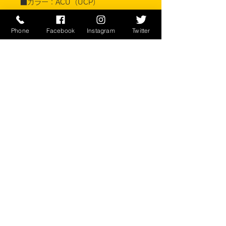
■カラー：ACU（UCP）
素材 FR RAYON 50% PARA-
Phone
Facebook
Instagram
Twitter
ARAMID 25% NYLON 10%
※ご注意ください
実店舗と在庫共有しているため、注文
のタイミングにより売り切れとなって
しまう場合がございます。
お客様のご覧になっている環境により
商品の色が違う場合がございます。
このアイテムは米軍実物現品アイテム
の為、商品の返品/返金/交換は承りか
ねます。予めご了承下さい。
CONTACT
​〒238-0041
神奈川県横須賀市本町2-16
046-822-5384