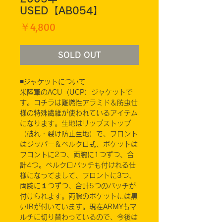
USED【AB054】
価
￥4,800
格
SOLD OUT
◾️ジャケットについて
米陸軍のACU（UCP）ジャケットで
す。コチラは難燃性アラミド＆防虫仕
様の特殊繊維が使われているアイテム
になります。生地はリップストップ
（破れ・裂け防止生地）で、フロント
はジッパー＆ベルクロ式、ポケットは
フロントに2つ、両腕に1つずつ、合
計4つ。ベルクロパッチも付けれる仕
様になってまして、フロントに3つ、
両腕に１つずつ、合計5つのパッチが
付けられます。両腕のポケットには黒
いIRが付いています。現在ARMYもマ
ルチに切り替わっているので、今後は