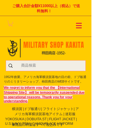
ご購入合計金額¥11000以上（税込）で送
料無料！
1952年創業、アメリカ海軍横須賀基地の目の前、ドブ板通
りのミリタリーショップ、柿田商店のWEBサイトです。
We regret to inform you that the 【International
Shipping Site】 will be temporarily suspended due
to operational reasons. Thank you for your
understanding.
横須賀 |ドブ板通り| フライト
ジャケット| ア
メリカ海軍横須賀基地アイテム | 迷彩服
YOKOSUKA | DOBUITA.ST | FLIGHT JACKET |
U.S.NAVY ITEM | CAMOUFLAGE UNIFORM
※商品の料金はすべて税込みです